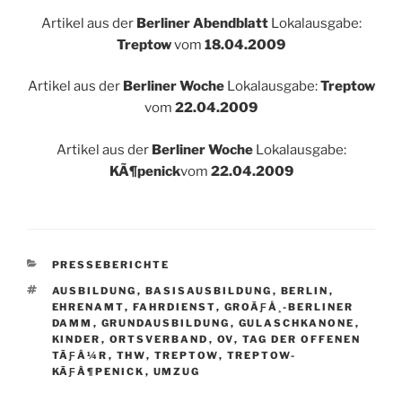
Artikel aus der
Berliner Abendblatt
Lokalausgabe:
Treptow
vom
18.04.2009
Artikel aus der
Berliner Woche
Lokalausgabe:
Treptow
vom
22.04.2009
Artikel aus der
Berliner Woche
Lokalausgabe:
KÃ¶penick
vom
22.04.2009
KATEGORIEN
PRESSEBERICHTE
SCHLAGWÖRTER
AUSBILDUNG
,
BASISAUSBILDUNG
,
BERLIN
,
EHRENAMT
,
FAHRDIENST
,
GROÃƑÅ¸-BERLINER
DAMM
,
GRUNDAUSBILDUNG
,
GULASCHKANONE
,
KINDER
,
ORTSVERBAND
,
OV
,
TAG DER OFFENEN
TÃƑÂ¼R
,
THW
,
TREPTOW
,
TREPTOW-
KÃƑÂ¶PENICK
,
UMZUG