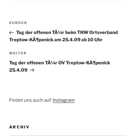
Beitragsnavigation
Vorheriger
ZURÜCK
Beitrag
Tag der offenen TÃ¼r beim THW Ortsverband
Treptow-KÃ¶penick am 25.4.09 ab 10 Uhr
Nächster
WEITER
Beitrag
Tag der offenen TÃ¼r OV Treptow-KÃ¶penick
25.4.09
Findet uns auch auf:
Instagram
ARCHIV