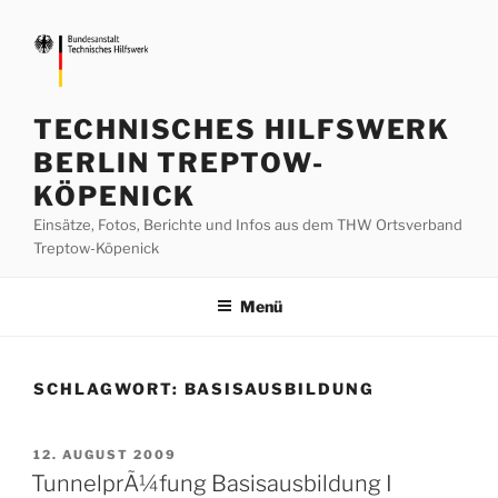
Zum
Inhalt
springen
TECHNISCHES HILFSWERK
BERLIN TREPTOW-
KÖPENICK
Einsätze, Fotos, Berichte und Infos aus dem THW Ortsverband
Treptow-Köpenick
Menü
SCHLAGWORT:
BASISAUSBILDUNG
VERÖFFENTLICHT
12. AUGUST 2009
AM
TunnelprÃ¼fung Basisausbildung I