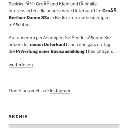
Bezirks, fÃ¼r GroÃŸ und Klein und fÃ¼r alle
Interessierten, die unsere neue Unterkunft im
GroÃŸ-
Berliner Damm 82a
in Berlin Treptow besichtigen
mÃ¶chten.
Auf unserem gerÃ¤umigen GelÃ¤nde kÃ¶nnen Sie
neben der
neuen Unterkunft
auch den ganzen Tag
die
PrÃ¼fung einer Basisausbildung I
besichtigen.
„Tag
weiterlesen
der
offenen
TÃ¼r
Findet uns auch auf:
Instagram
beim
THW
Ortsverband
Treptow-
ARCHIV
KÃ¶penick
am
Archiv