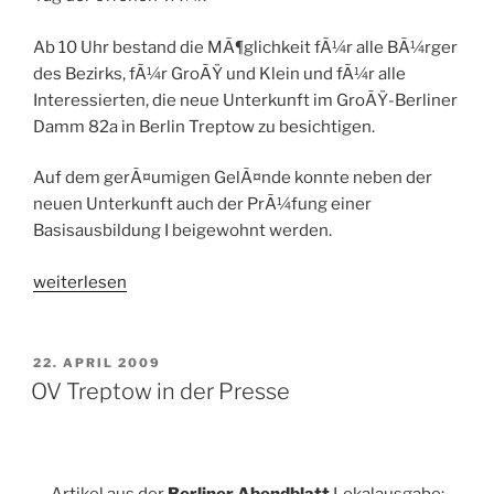
Ab 10 Uhr bestand die MÃ¶glichkeit fÃ¼r alle BÃ¼rger
des Bezirks, fÃ¼r GroÃŸ und Klein und fÃ¼r alle
Interessierten, die neue Unterkunft im GroÃŸ-Berliner
Damm 82a in Berlin Treptow zu besichtigen.
Auf dem gerÃ¤umigen GelÃ¤nde konnte neben der
neuen Unterkunft auch der PrÃ¼fung einer
Basisausbildung I beigewohnt werden.
„Tag
weiterlesen
der
offenen
TÃ¼r
VERÖFFENTLICHT
22. APRIL 2009
AM
OV
OV Treptow in der Presse
Treptow-
KÃ¶penick
25.4.09“
Artikel aus der
Berliner Abendblatt
Lokalausgabe: