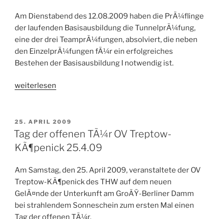
Am Dienstabend des 12.08.2009 haben die PrÃ¼flinge
der laufenden Basisausbildung die TunnelprÃ¼fung,
eine der drei TeamprÃ¼fungen, absolviert, die neben
den EinzelprÃ¼fungen fÃ¼r ein erfolgreiches
Bestehen der Basisausbildung I notwendig ist.
„TunnelprÃ¼fung
weiterlesen
Basisausbildung
I“
VERÖFFENTLICHT
25. APRIL 2009
AM
Tag der offenen TÃ¼r OV Treptow-
KÃ¶penick 25.4.09
Am Samstag, den 25. April 2009, veranstaltete der OV
Treptow-KÃ¶penick des THW auf dem neuen
GelÃ¤nde der Unterkunft am GroÃŸ-Berliner Damm
bei strahlendem Sonneschein zum ersten Mal einen
Tag der offenen TÃ¼r.