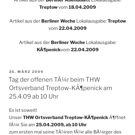
Treptow
vom
18.04.2009
Artikel aus der
Berliner Woche
Lokalausgabe:
Treptow
vom
22.04.2009
Artikel aus der
Berliner Woche
Lokalausgabe:
KÃ¶penick
vom
22.04.2009
VERÖFFENTLICHT
26. MÄRZ 2009
AM
Tag der offenen TÃ¼r beim THW
Ortsverband Treptow-KÃ¶penick am
25.4.09 ab 10 Uhr
Es ist soweit!
Unser
THW Ortsverband Treptow-KÃ¶penick
Ã¶ffnet
fÃ¼r Sie am
25.04.2009, ab 10 Uhr
zum ersten mal seine TÃ¼ren fÃ¼r alle BÃ¼rger des