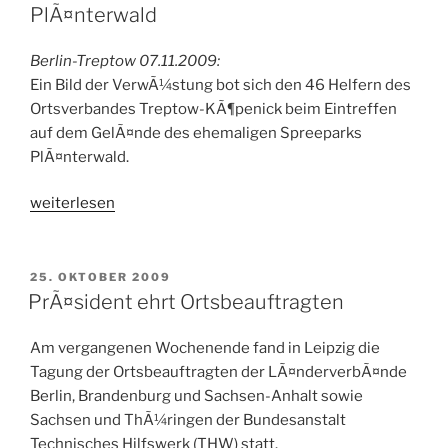
PlÃ¤nterwald
Berlin-Treptow 07.11.2009:
Ein Bild der VerwÃ¼stung bot sich den 46 Helfern des
Ortsverbandes Treptow-KÃ¶penick beim Eintreffen
auf dem GelÃ¤nde des ehemaligen Spreeparks
PlÃ¤nterwald.
„Ausnahmezustand
weiterlesen
im
Spreepark
PlÃ¤nterwald“
VERÖFFENTLICHT
25. OKTOBER 2009
AM
PrÃ¤sident ehrt Ortsbeauftragten
Am vergangenen Wochenende fand in Leipzig die
Tagung der Ortsbeauftragten der LÃ¤nderverbÃ¤nde
Berlin, Brandenburg und Sachsen-Anhalt sowie
Sachsen und ThÃ¼ringen der Bundesanstalt
Technisches Hilfswerk (THW) statt.