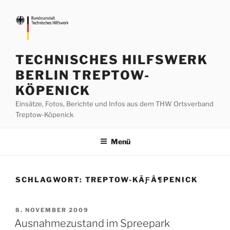
Zum
Inhalt
springen
TECHNISCHES HILFSWERK
BERLIN TREPTOW-
KÖPENICK
Einsätze, Fotos, Berichte und Infos aus dem THW Ortsverband
Treptow-Köpenick
Menü
SCHLAGWORT:
TREPTOW-KÃƑÂ¶PENICK
VERÖFFENTLICHT
8. NOVEMBER 2009
AM
Ausnahmezustand im Spreepark