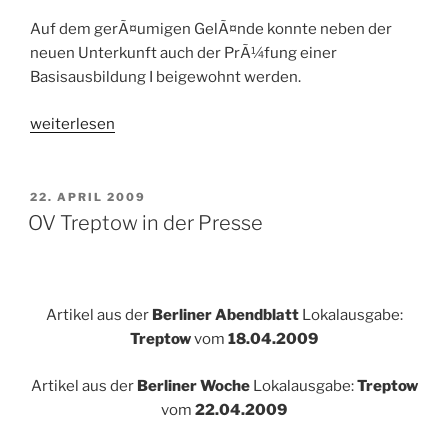
Auf dem gerÃ¤umigen GelÃ¤nde konnte neben der
neuen Unterkunft auch der PrÃ¼fung einer
Basisausbildung I beigewohnt werden.
„Tag
weiterlesen
der
offenen
TÃ¼r
VERÖFFENTLICHT
22. APRIL 2009
AM
OV
OV Treptow in der Presse
Treptow-
KÃ¶penick
25.4.09“
Artikel aus der
Berliner Abendblatt
Lokalausgabe:
Treptow
vom
18.04.2009
Artikel aus der
Berliner Woche
Lokalausgabe:
Treptow
vom
22.04.2009