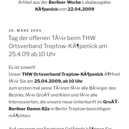
Artikel aus der
Berliner Woche
Lokalausgabe:
KÃ¶penick
vom
22.04.2009
VERÖFFENTLICHT
26. MÄRZ 2009
AM
Tag der offenen TÃ¼r beim THW
Ortsverband Treptow-KÃ¶penick am
25.4.09 ab 10 Uhr
Es ist soweit!
Unser
THW Ortsverband Treptow-KÃ¶penick
Ã¶ffnet
fÃ¼r Sie am
25.04.2009, ab 10 Uhr
zum ersten mal seine TÃ¼ren fÃ¼r alle BÃ¼rger des
Bezirks, fÃ¼r GroÃŸ und Klein und fÃ¼r alle
Interessierten, die unsere neue Unterkunft im
GroÃŸ-
Berliner Damm 82a
in Berlin Treptow besichtigen
mÃ¶chten.