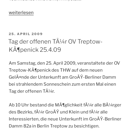
„PrÃ¤sident
weiterlesen
ehrt
Ortsbeauftragten“
VERÖFFENTLICHT
25. APRIL 2009
AM
Tag der offenen TÃ¼r OV Treptow-
KÃ¶penick 25.4.09
Am Samstag, den 25. April 2009, veranstaltete der OV
Treptow-KÃ¶penick des THW auf dem neuen
GelÃ¤nde der Unterkunft am GroÃŸ-Berliner Damm
bei strahlendem Sonneschein zum ersten Mal einen
Tag der offenen TÃ¼r.
Ab 10 Uhr bestand die MÃ¶glichkeit fÃ¼r alle BÃ¼rger
des Bezirks, fÃ¼r GroÃŸ und Klein und fÃ¼r alle
Interessierten, die neue Unterkunft im GroÃŸ-Berliner
Damm 82a in Berlin Treptow zu besichtigen.