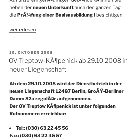
Auf unserem gerÃ¤umigen GelÃ¤nde kÃ¶nnen Sie
neben der
neuen Unterkunft
auch den ganzen Tag
die
PrÃ¼fung einer Basisausbildung I
besichtigen.
„Tag
weiterlesen
der
offenen
TÃ¼r
VERÖFFENTLICHT
10. OKTOBER 2008
AM
beim
OV Treptow-KÃ¶penick ab 29.10.2008 in
THW
neuer Liegenschaft
Ortsverband
Treptow-
Ab dem 29.10.2008 wird der Dienstbetrieb in der
KÃ¶penick
neuen Liegenschaft 12487 Berlin, GroÃŸ-Berliner
am
Damm 82a regulÃ¤r aufgenommen.
25.4.09
Der OV Treptow KÃ¶penick ist unter folgenden
ab
Rufnummern erreichbar:
10
Uhr“
Tel:: (030) 63 22 45 56
Fax: (030) 63 22 45 57