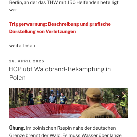
Berlin, an der das THW mit 150 Helfenden beteiligt
war.
Triggerwarnung: Beschreibung und grafische
Darstellung von Verletzungen
„Großübung
weiterlesen
Flugunfall
„Logi““
VERÖFFENTLICHT
26. APRIL 2025
AM
HCP übt Waldbrand-Bekämpfung in
Polen
Übung.
Im polnischen Rzepin nahe der deutschen
Grenze brennt der Wald. Es muss Wasser über lange