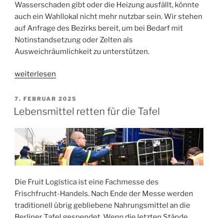
Wasserschaden gibt oder die Heizung ausfällt, könnte
auch ein Wahllokal nicht mehr nutzbar sein. Wir stehen
auf Anfrage des Bezirks bereit, um bei Bedarf mit
Notinstandsetzung oder Zelten als
Ausweichräumlichkeit zu unterstützen.
„Mission:
weiterlesen
Demokratie“
VERÖFFENTLICHT
7. FEBRUAR 2025
AM
Lebensmittel retten für die Tafel
Die Fruit Logistica ist eine Fachmesse des
Frischfrucht-Handels. Nach Ende der Messe werden
traditionell übrig gebliebene Nahrungsmittel an die
Berliner Tafel gespendet. Wenn die letzten Stände