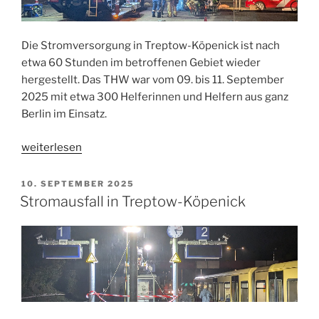
Die Stromversorgung in Treptow-Köpenick ist nach
etwa 60 Stunden im betroffenen Gebiet wieder
hergestellt. Das THW war vom 09. bis 11. September
2025 mit etwa 300 Helferinnen und Helfern aus ganz
Berlin im Einsatz.
„Einsatzende
weiterlesen
Stromausfall“
VERÖFFENTLICHT
10. SEPTEMBER 2025
AM
Stromausfall in Treptow-Köpenick