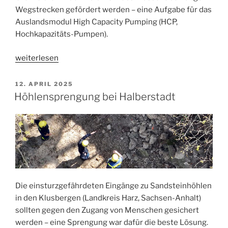
Wegstrecken gefördert werden – eine Aufgabe für das
Auslandsmodul High Capacity Pumping (HCP,
Hochkapazitäts-Pumpen).
„HCP
weiterlesen
übt
Waldbrand-
VERÖFFENTLICHT
12. APRIL 2025
AM
Bekämpfung
Höhlensprengung bei Halberstadt
in
Polen“
Die einsturzgefährdeten Eingänge zu Sandsteinhöhlen
in den Klusbergen (Landkreis Harz, Sachsen-Anhalt)
sollten gegen den Zugang von Menschen gesichert
werden – eine Sprengung war dafür die beste Lösung.