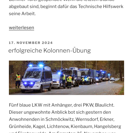
abgebaut sind, beginnt dafür das Technische Hilfswerk
seine Arbeit.
„Lebensmittel
weiterlesen
retten
für
VERÖFFENTLICHT
17. NOVEMBER 2024
AM
die
erfolgreiche Kolonnen-Übung
Tafel“
Fünf blaue LKW mit Anhänger, drei PKW, Blaulicht.
Dieser ungewohnte Anblick bot sich gestern den
Anwohnenden in Schmöckwitz, Wernsdorf, Erkner,
Grünheide, Kagel, Lichtenow, Kienbaum, Hangelsberg