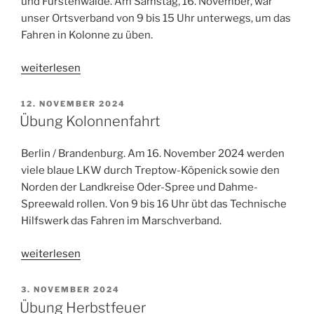
und Fürstenwalde. Am Samstag, 16. November, war
unser Ortsverband von 9 bis 15 Uhr unterwegs, um das
Fahren in Kolonne zu üben.
„erfolgreiche
weiterlesen
Kolonnen-
Übung“
VERÖFFENTLICHT
12. NOVEMBER 2024
AM
Übung Kolonnenfahrt
Berlin / Brandenburg. Am 16. November 2024 werden
viele blaue LKW durch Treptow-Köpenick sowie den
Norden der Landkreise Oder-Spree und Dahme-
Spreewald rollen. Von 9 bis 16 Uhr übt das Technische
Hilfswerk das Fahren im Marschverband.
„Übung
weiterlesen
Kolonnenfahrt“
VERÖFFENTLICHT
3. NOVEMBER 2024
AM
Übung Herbstfeuer