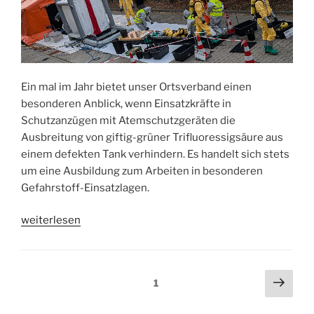
Ein mal im Jahr bietet unser Ortsverband einen
besonderen Anblick, wenn Einsatzkräfte in
Schutzanzügen mit Atemschutzgeräten die
Ausbreitung von giftig-grüner Trifluoressigsäure aus
einem defekten Tank verhindern. Es handelt sich stets
um eine Ausbildung zum Arbeiten in besonderen
Gefahrstoff-Einsatzlagen.
„Gelbe
weiterlesen
Männchen
im
Betonwerk“
Beitragsnavigation
Näch
Seite
1
Seit