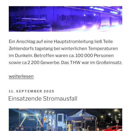
Ein Anschlag auf eine Hauptstromleitung ließ Teile
Zehlendorfs tagelang bei winterlichen Temperaturen
im Dunkeln. Betroffen waren ca. 100 000 Personen
sowie ca 2 200 Gewerbe. Das THW war im Großeinsatz.
„Stromausfall
weiterlesen
Zehlendorf“
VERÖFFENTLICHT
11. SEPTEMBER 2025
AM
Einsatzende Stromausfall