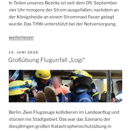
In Teilen unseres Bezirks ist seit dem 09. September
vier Uhr morgens der Strom ausgefallen, nachdem an
der Königsheide an einem Strommast Feuer gelegt
wurde. Das THW unterstützt bei der Notversorgung.
„Stromausfall
weiterlesen
in
Treptow-
VERÖFFENTLICHT
15. JUNI 2025
AM
Köpenick“
Großübung Flugunfall „Logi“
Berlin. Zwei Flugzeuge kollidieren im Landeanflug und
stürzen ins Stadtgebiet. Das war das Szenario der
diesjährigen großen Katastrophenschutzübung in