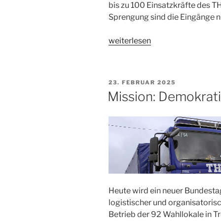
bis zu 100 Einsatzkräfte des T
Sprengung sind die Eingänge n
„Höhlensprengung
weiterlesen
bei
Halberstadt“
VERÖFFENTLICHT
23. FEBRUAR 2025
AM
Mission: Demokrat
Heute wird ein neuer Bundesta
logistischer und organisatorisc
Betrieb der 92 Wahllokale in T