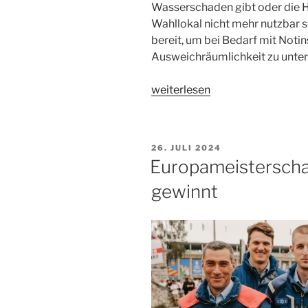
Wasserschaden gibt oder die He
Wahllokal nicht mehr nutzbar s
bereit, um bei Bedarf mit Noti
Ausweichräumlichkeit zu unter
„Mission:
weiterlesen
Demokratie“
VERÖFFENTLICHT
26. JULI 2024
AM
Europameisterschaf
gewinnt