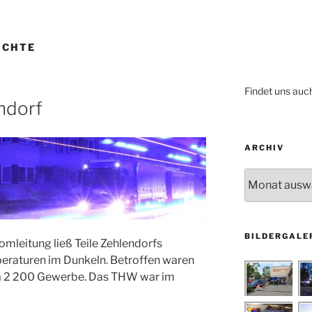
ICHTE
Findet uns auc
ndorf
ARCHIV
Archiv
BILDERGALE
omleitung ließ Teile Zehlendorfs
peraturen im Dunkeln. Betroffen waren
a 2 200 Gewerbe. Das THW war im