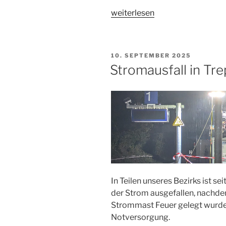
„Einsatzende
weiterlesen
Stromausfall“
VERÖFFENTLICHT
10. SEPTEMBER 2025
AM
Stromausfall in T
In Teilen unseres Bezirks ist 
der Strom ausgefallen, nachde
Strommast Feuer gelegt wurde.
Notversorgung.