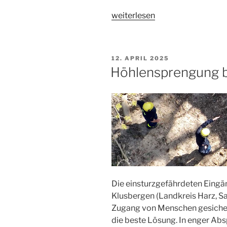
„Stromausfall
weiterlesen
in
Treptow-
Köpenick“
VERÖFFENTLICHT
12. APRIL 2025
AM
Höhlensprengung b
Die einsturzgefährdeten Eingä
Klusbergen (Landkreis Harz, S
Zugang von Menschen gesicher
die beste Lösung. In enger Ab