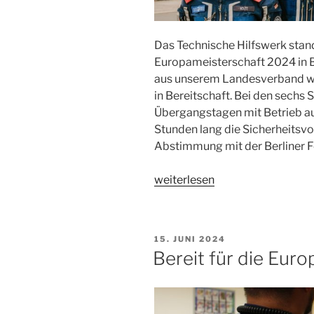
Das Technische Hilfswerk stan
Europameisterschaft 2024 in B
aus unserem Landesverband wa
in Bereitschaft. Bei den sechs
Übergangstagen mit Betrieb au
Stunden lang die Sicherheitsvo
Abstimmung mit der Berliner 
„Europameisterschaft
weiterlesen
vorbei,
Teamarbeit
gewinnt“
VERÖFFENTLICHT
15. JUNI 2024
AM
Bereit für die Eur