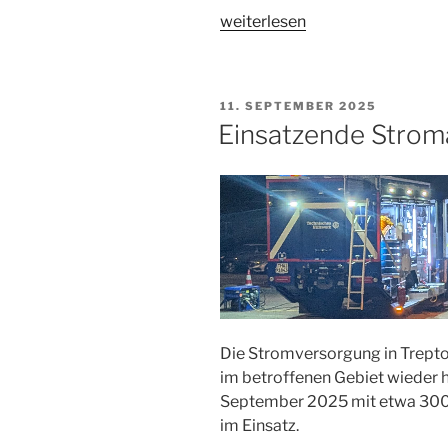
„Stromausfall
weiterlesen
Zehlendorf“
VERÖFFENTLICHT
11. SEPTEMBER 2025
AM
Einsatzende Stroma
Die Stromversorgung in Trept
im betroffenen Gebiet wieder h
September 2025 mit etwa 300 H
im Einsatz.