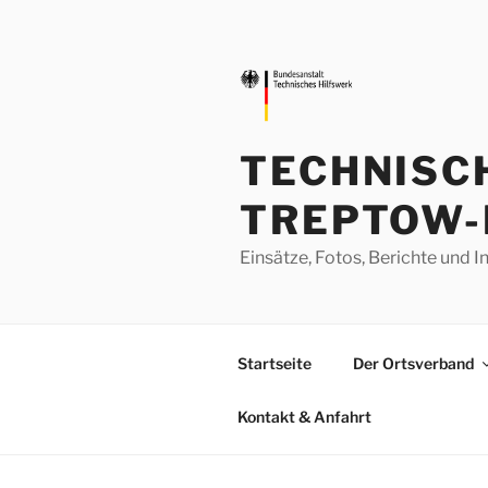
Zum
Inhalt
springen
TECHNISC
TREPTOW-
Einsätze, Fotos, Berichte un
Startseite
Der Ortsverband
Kontakt & Anfahrt