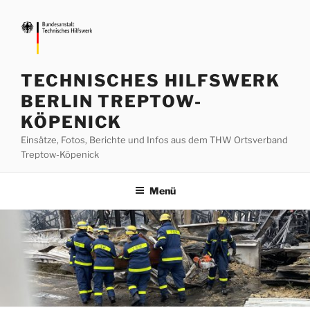
Zum
Inhalt
springen
TECHNISCHES HILFSWERK
BERLIN TREPTOW-
KÖPENICK
Einsätze, Fotos, Berichte und Infos aus dem THW Ortsverband
Treptow-Köpenick
Menü