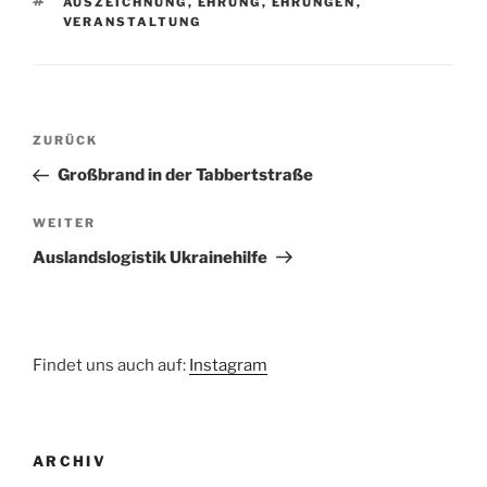
SCHLAGWÖRTER
AUSZEICHNUNG
,
EHRUNG
,
EHRUNGEN
,
VERANSTALTUNG
Beitragsnavigation
Vorheriger
ZURÜCK
Beitrag
Großbrand in der Tabbertstraße
Nächster
WEITER
Beitrag
Auslandslogistik Ukrainehilfe
Findet uns auch auf:
Instagram
ARCHIV