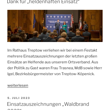
später:
Dank für „heldenhaften Einsatz“
zurück
im
Heidekreis“
Im Rathaus Treptow verliehen wir bei einem Festakt
mehrere Einsatzauszeichnungen der letzten großen
Einsätze an Helfende aus unserem Ortsverband. Aus
der Politik zu Gast waren Frau Trasnea, MdB sowie Herr
Igel, Bezirksbürgermeister von Treptow-Köpenick.
„Dank
weiterlesen
für
„heldenhaften
VERÖFFENTLICHT
5. JULI 2023
AM
Einsatz““
Einsatzauszeichnungen „Waldbrand