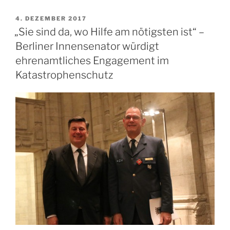
für
Einsatz
VERÖFFENTLICHT
4. DEZEMBER 2017
AM
beim
„Sie sind da, wo Hilfe am nötigsten ist“ –
G7-
Berliner Innensenator würdigt
Gipfel“
ehrenamtliches Engagement im
Katastrophenschutz