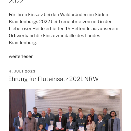
2022“
Für ihren Einsatz bei den Waldbränden im Süden
Brandenburgs 2022 bei
Treuenbrietzen
und in der
Lieberoser Heide
erhielten 15 Helfende aus unserem
Ortsverband die Einsatzmedaille des Landes
Brandenburg.
„Einsatzauszeichnungen
weiterlesen
„Waldbrand
2022““
VERÖFFENTLICHT
4. JULI 2023
AM
Ehrung für Fluteinsatz 2021 NRW