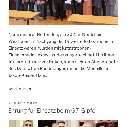
Neun unserer Helfenden, die 2021 in Nordrhein-
Westfalen im Nachgang der Unwetterkatastrophe im
Einsatz waren, wurden mit Katastrophen-
Einsatzmedaille des Landes ausgezeichnet. Um ihnen
für ihren Einsatz zu danken, überreichten Abgeordnete
des Deutschen Bundestages ihnen die Medaille im
Jakob-Kaiser-Haus.
„Ehrung
weiterlesen
für
Fluteinsatz
VERÖFFENTLICHT
2. MÄRZ 2023
AM
2021
Ehrung für Einsatz beim G7-Gipfel
NRW“