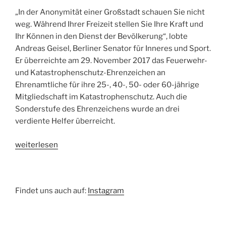
„In der Anonymität einer Großstadt schauen Sie nicht
weg. Während Ihrer Freizeit stellen Sie Ihre Kraft und
Ihr Können in den Dienst der Bevölkerung“, lobte
Andreas Geisel, Berliner Senator für Inneres und Sport.
Er überreichte am 29. November 2017 das Feuerwehr-
und Katastrophenschutz-Ehrenzeichen an
Ehrenamtliche für ihre 25-, 40-, 50- oder 60-jährige
Mitgliedschaft im Katastrophenschutz. Auch die
Sonderstufe des Ehrenzeichens wurde an drei
verdiente Helfer überreicht.
„„Sie
weiterlesen
sind
da,
wo
Findet uns auch auf:
Instagram
Hilfe
am
nötigsten