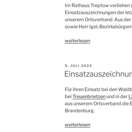
Im Rathaus Treptow verliehen 
Einsatzauszeichnungen der let
unserem Ortsverband. Aus der 
sowie Herr Igel, Bezirksbürge
„Dank
weiterlesen
für
„heldenhaften
Einsatz““
VERÖFFENTLICHT
5. JULI 2023
AM
Einsatzauszeichnu
Für ihren Einsatz bei den Wa
bei
Treuenbrietzen
und in der
L
aus unserem Ortsverband die 
Brandenburg.
„Einsatzauszeichnungen
weiterlesen
„Waldbrand