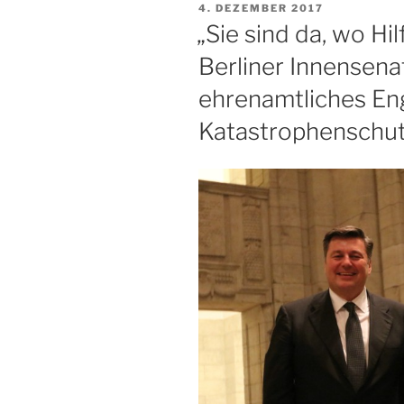
VERÖFFENTLICHT
4. DEZEMBER 2017
G7-
AM
„Sie sind da, wo Hil
Gipfel“
Berliner Innensena
ehrenamtliches E
Katastrophenschu