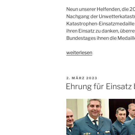
Neun unserer Helfenden, die 2
Nachgang der Unwetterkatastr
Katastrophen-Einsatzmedaille 
ihren Einsatz zu danken, über
Bundestages ihnen die Medaill
„Ehrung
weiterlesen
für
Fluteinsatz
2021
VERÖFFENTLICHT
2. MÄRZ 2023
NRW“
AM
Ehrung für Einsatz