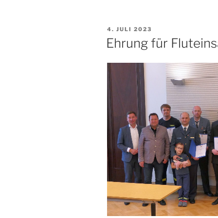
2022““
VERÖFFENTLICHT
4. JULI 2023
AM
Ehrung für Flutei