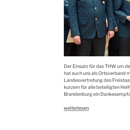
Der Einsatz für das THW um de
hat auch uns als Ortsverband m
Landesvertretung des Freistaat
kurzem für alle beteiligten Hel
Brandenburg ein Dankesempfan
„Ehrung
weiterlesen
für
Einsatz
beim