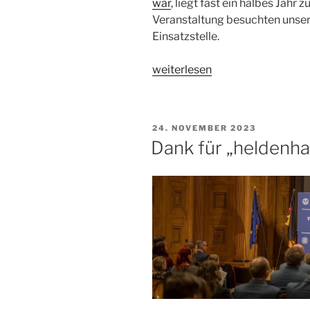
war
, liegt fast ein halbes Jahr 
Veranstaltung besuchten unser
Einsatzstelle.
„Ein
weiterlesen
halbes
Jahr
später:
VERÖFFENTLICHT
24. NOVEMBER 2023
zurück
AM
Dank für „heldenha
im
Heidekreis“