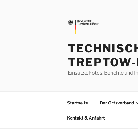
Zum
Inhalt
springen
TECHNISC
TREPTOW-
Einsätze, Fotos, Berichte un
Startseite
Der Ortsverband
Kontakt & Anfahrt