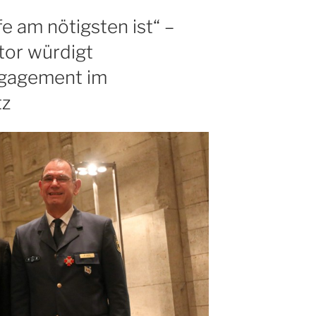
fe am nötigsten ist“ –
tor würdigt
ngagement im
tz