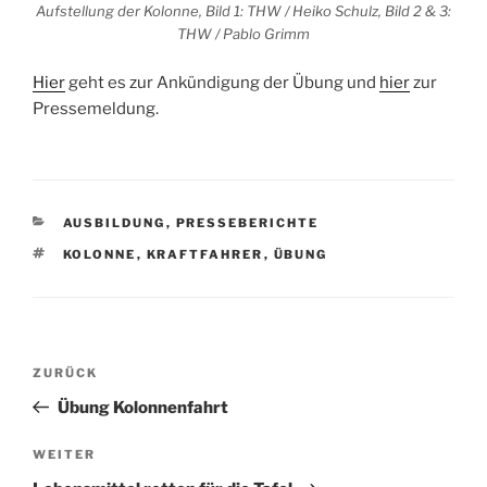
Aufstellung der Kolonne, Bild 1: THW / Heiko Schulz, Bild 2 & 3:
THW / Pablo Grimm
Hier
geht es zur Ankündigung der Übung und
hier
zur
Pressemeldung.
KATEGORIEN
AUSBILDUNG
,
PRESSEBERICHTE
SCHLAGWÖRTER
KOLONNE
,
KRAFTFAHRER
,
ÜBUNG
Beitragsnavigation
Vorheriger
ZURÜCK
Beitrag
Übung Kolonnenfahrt
Nächster
WEITER
Beitrag