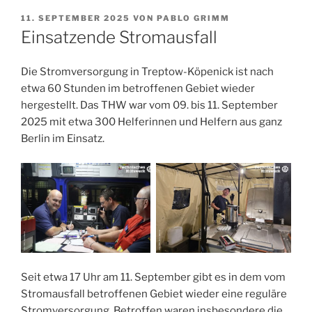
VERÖFFENTLICHT
11. SEPTEMBER 2025
VON
PABLO GRIMM
AM
Einsatzende Stromausfall
Die Stromversorgung in Treptow-Köpenick ist nach
etwa 60 Stunden im betroffenen Gebiet wieder
hergestellt. Das THW war vom 09. bis 11. September
2025 mit etwa 300 Helferinnen und Helfern aus ganz
Berlin im Einsatz.
Seit etwa 17 Uhr am 11. September gibt es in dem vom
Stromausfall betroffenen Gebiet wieder eine reguläre
Stromversorgung. Betroffen waren insbesondere die