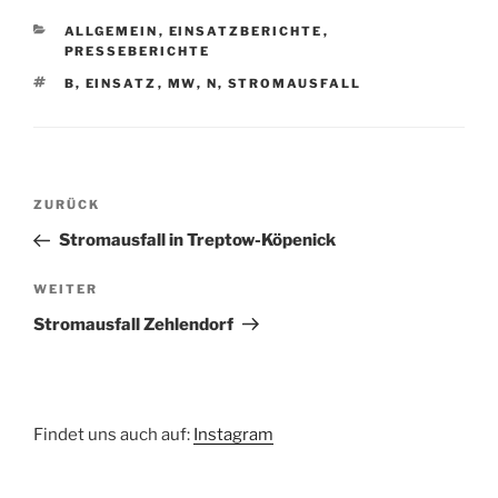
KATEGORIEN
ALLGEMEIN
,
EINSATZBERICHTE
,
PRESSEBERICHTE
SCHLAGWÖRTER
B
,
EINSATZ
,
MW
,
N
,
STROMAUSFALL
Beitragsnavigation
Vorheriger
ZURÜCK
Beitrag
Stromausfall in Treptow-Köpenick
Nächster
WEITER
Beitrag
Stromausfall Zehlendorf
Findet uns auch auf:
Instagram