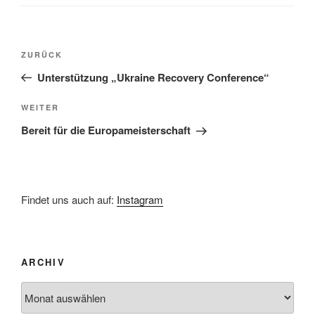
Beitragsnavigation
Vorheriger
ZURÜCK
Beitrag
Unterstützung „Ukraine Recovery Conference“
Nächster
WEITER
Beitrag
Bereit für die Europameisterschaft
Findet uns auch auf:
Instagram
ARCHIV
Archiv