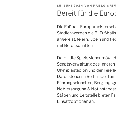
VERÖFFENTLICHT
15. JUNI 2024
VON
PABLO GRI
AM
Bereit für die Eur
Die Fußball-Europameisterschaf
Stadien werden die 51 Fußballs
angereist, feiern, jubeln und fi
mit Bereitschaften.
Damit die Spiele sicher möglic
Senatsverwaltung des Inneren 
Olympiastadion und der Feierlic
Dafür stehen in Berlin über fünf
Führungseinheiten, Bergungs
Notversorgung & Notinstandse
Stäben und Leitstelle bieten F
Einsatzoptionen an.