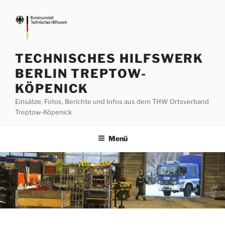
Zum
Inhalt
springen
TECHNISCHES HILFSWERK
BERLIN TREPTOW-
KÖPENICK
Einsätze, Fotos, Berichte und Infos aus dem THW Ortsverband
Treptow-Köpenick
Menü