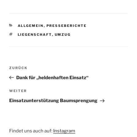
KATEGORIEN
ALLGEMEIN
,
PRESSEBERICHTE
SCHLAGWÖRTER
LIEGENSCHAFT
,
UMZUG
Beitragsnavigation
Vorheriger
ZURÜCK
Beitrag
Dank für „heldenhaften Einsatz“
Nächster
WEITER
Beitrag
Einsatzunterstützung Baumsprengung
Findet uns auch auf:
Instagram