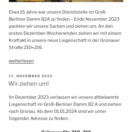
Etwa 15 Jahre war unsere Dienststelle im Groß-
Berliner Damm 82A zu finden – Ende November 2023
packten wir unsere Sachen und ziehen um. An den
ersten Dezember-Wochenenden ziehen wir mit einem
Kraftakt in unsere neue Liegenschaft in der Grünauer
Straße 210
–
216.
„Auf
weiterlesen
zu
neuen
VERÖFFENTLICHT
17. NOVEMBER 2023
AM
Ufern:
Wir ziehen um!
der
große
Im Dezember 2023 verlassen wir unsere altbekannte
Umzug“
Liegenschaft im Groß-Berliner Damm 82 A und ziehen
nach Grünau. Ab dem 01.01.2024 sind wir unter
folgender Adresse zu finden: