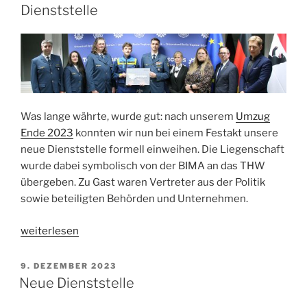
Dienststelle
Was lange währte, wurde gut: nach unserem
Umzug
Ende 2023
konnten wir nun bei einem Festakt unsere
neue Dienststelle formell einweihen. Die Liegenschaft
wurde dabei symbolisch von der BIMA an das THW
übergeben. Zu Gast waren Vertreter aus der Politik
sowie beteiligten Behörden und Unternehmen.
„Festakt
weiterlesen
zur
Einweihung
VERÖFFENTLICHT
9. DEZEMBER 2023
AM
der
Neue Dienststelle
neuen