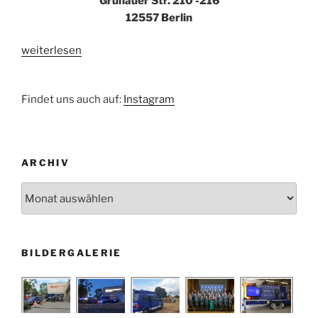
Grünauer Str. 210 -216
12557 Berlin
„Wir
weiterlesen
ziehen
um!“
Findet uns auch auf:
Instagram
ARCHIV
Archiv
BILDERGALERIE