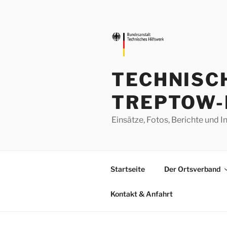
Zum
Inhalt
springen
TECHNISC
TREPTOW-
Einsätze, Fotos, Berichte un
Startseite
Der Ortsverband
Kontakt & Anfahrt