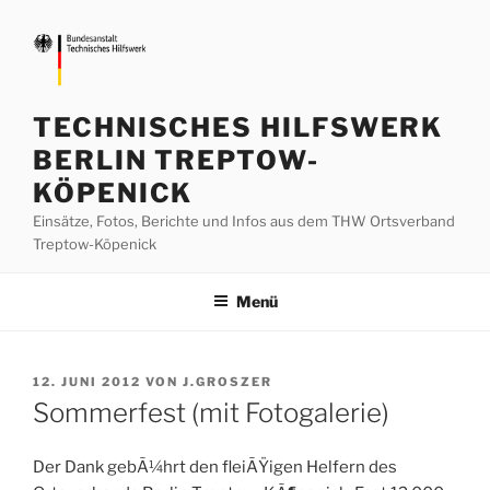
Zum
Inhalt
springen
TECHNISCHES HILFSWERK
BERLIN TREPTOW-
KÖPENICK
Einsätze, Fotos, Berichte und Infos aus dem THW Ortsverband
Treptow-Köpenick
Menü
VERÖFFENTLICHT
12. JUNI 2012
VON
J.GROSZER
AM
Sommerfest (mit Fotogalerie)
Der Dank gebÃ¼hrt den fleiÃŸigen Helfern des