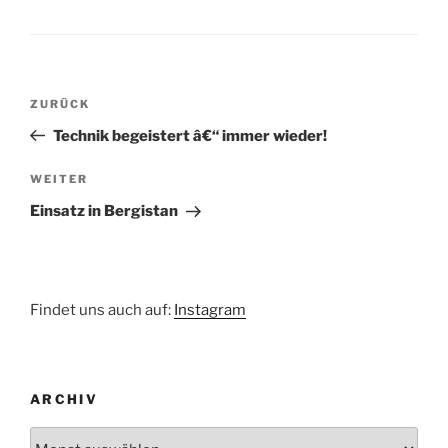
Beitragsnavigation
Vorheriger
ZURÜCK
Beitrag
Technik begeistert â€“ immer wieder!
Nächster
WEITER
Beitrag
Einsatz in Bergistan
Findet uns auch auf:
Instagram
ARCHIV
Archiv