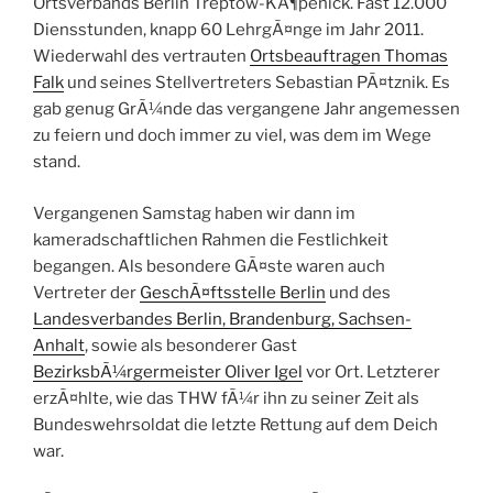
Ortsverbands Berlin Treptow-KÃ¶penick. Fast 12.000
Diensstunden, knapp 60 LehrgÃ¤nge im Jahr 2011.
Wiederwahl des vertrauten
Ortsbeauftragen Thomas
Falk
und seines Stellvertreters Sebastian PÃ¤tznik. Es
gab genug GrÃ¼nde das vergangene Jahr angemessen
zu feiern und doch immer zu viel, was dem im Wege
stand.
Vergangenen Samstag haben wir dann im
kameradschaftlichen Rahmen die Festlichkeit
begangen. Als besondere GÃ¤ste waren auch
Vertreter der
GeschÃ¤ftsstelle Berlin
und des
Landesverbandes Berlin, Brandenburg, Sachsen-
Anhalt
, sowie als besonderer Gast
BezirksbÃ¼rgermeister Oliver Igel
vor Ort. Letzterer
erzÃ¤hlte, wie das THW fÃ¼r ihn zu seiner Zeit als
Bundeswehrsoldat die letzte Rettung auf dem Deich
war.