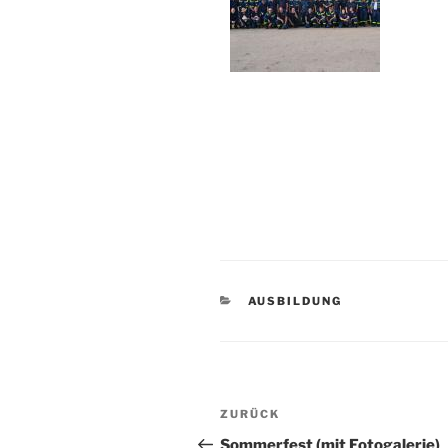
KATEGORIEN
AUSBILDUNG
Beitragsnavigation
Vorheriger
ZURÜCK
Beitrag
Sommerfest (mit Fotogalerie)