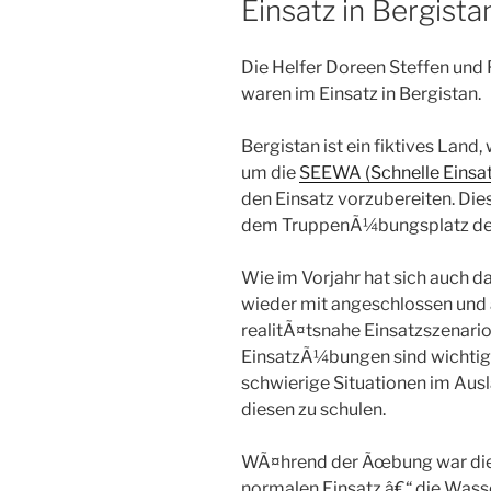
Einsatz in Bergista
Die Helfer Doreen Steffen und
waren im Einsatz in Bergistan.
Bergistan ist ein fiktives La
um die
SEEWA (Schnelle Einsat
den Einsatz vorzubereiten. Die
dem TruppenÃ¼bungsplatz der
Wie im Vorjahr hat sich auch d
wieder mit angeschlossen und 
realitÃ¤tsnahe Einsatzszenario
EinsatzÃ¼bungen sind wichtig,
schwierige Situationen im Aus
diesen zu schulen.
WÃ¤hrend der Ãœbung war die
normalen Einsatz â€“ die Wass