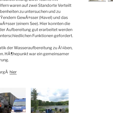
fern waren auf zwei Standorte Verteilt
benheiten zu untersuchen und zu
ieÃŸendem GewÃ¤sser (Havel) und das
Ã¤sser (einem See). Hier konnten die
er Aufbereitung gut erarbeitet werden
 unterschiedlichen Funktionen gefordert.
atik der Wasseraufbereitung zu Ã¼ben,
n. HÃ¶hepunkt war ein gemeinsamer
rung.
burgÂ
hier