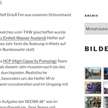
n
 Ralf DrieÃŸen aus unserem Ortsverband
ARCHIV
Archiv
nd, welches vom THW geschaffen wurde
z Einheit Wasser Ausland)
Helfer auf
ses Jahr fand die Ãœbung in Klietz auf
BILD
 Bundeswehr statt.
as
HCP (High Capacity Pumping)
Team
ab diesem Jahr mussten auch sie das
 durchspielen. Realistische
 besonders um die Helfer fÃ¼r
land vorzubereiten und im Umgang mit
 Aufgabe der SEEWA â€“ wie im
eraufbereitung. Zwei Teams mit