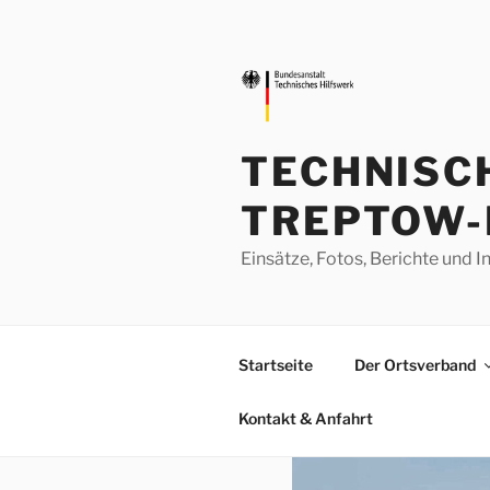
Zum
Inhalt
springen
TECHNISC
TREPTOW-
Einsätze, Fotos, Berichte un
Startseite
Der Ortsverband
Kontakt & Anfahrt