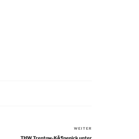
WEITER
Nächster
Beitrag
THW Treptow-KÃ¶penick unter