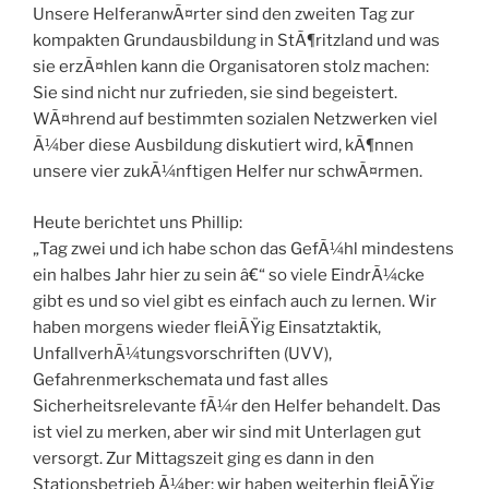
Unsere HelferanwÃ¤rter sind den zweiten Tag zur
kompakten Grundausbildung in StÃ¶ritzland und was
sie erzÃ¤hlen kann die Organisatoren stolz machen:
Sie sind nicht nur zufrieden, sie sind begeistert.
WÃ¤hrend auf bestimmten sozialen Netzwerken viel
Ã¼ber diese Ausbildung diskutiert wird, kÃ¶nnen
unsere vier zukÃ¼nftigen Helfer nur schwÃ¤rmen.
Heute berichtet uns Phillip:
„Tag zwei und ich habe schon das GefÃ¼hl mindestens
ein halbes Jahr hier zu sein â€“ so viele EindrÃ¼cke
gibt es und so viel gibt es einfach auch zu lernen. Wir
haben morgens wieder fleiÃŸig Einsatztaktik,
UnfallverhÃ¼tungsvorschriften (UVV),
Gefahrenmerkschemata und fast alles
Sicherheitsrelevante fÃ¼r den Helfer behandelt. Das
ist viel zu merken, aber wir sind mit Unterlagen gut
versorgt. Zur Mittagszeit ging es dann in den
Stationsbetrieb Ã¼ber; wir haben weiterhin fleiÃŸig