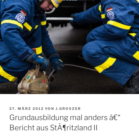
VERÖFFENTLICHT
27. MÄRZ 2012
VON
J.GROSZER
AM
Grundausbildung mal anders â€“
Bericht aus StÃ¶ritzland II