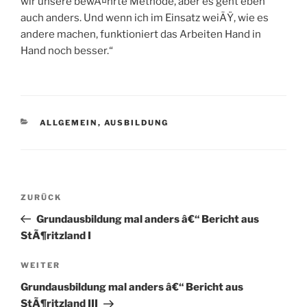
wir unsere bewÃ¤hrte Methode, aber es geht eben
auch anders. Und wenn ich im Einsatz weiÃŸ, wie es
andere machen, funktioniert das Arbeiten Hand in
Hand noch besser.“
KATEGORIEN
ALLGEMEIN
,
AUSBILDUNG
Beitragsnavigation
Vorheriger
ZURÜCK
Beitrag
Grundausbildung mal anders â€“ Bericht aus
StÃ¶ritzland I
Nächster
WEITER
Beitrag
Grundausbildung mal anders â€“ Bericht aus
StÃ¶ritzland III