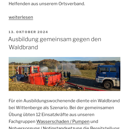
Helfenden aus unserem Ortsverband.
„Spontan
weiterlesen
Kulturgut
retten“
VERÖFFENTLICHT
13. OKTOBER 2024
AM
Ausbildung gemeinsam gegen den
Waldbrand
Für ein Ausbildungswochenende diente ein Waldbrand
bei Wittenberge als Szenario. Bei der gemeinsamen
Übung übten 12 Einsatzkräfte aus unseren
Fachgruppen
Wasserschaden / Pumpen
und
Notversorgung / Notinstandsetzung
die Bereitstellung