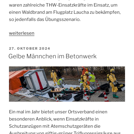
waren zahlreiche THW-Einsatzkräfte im Einsatz, um
einen Waldbrand am Flugplatz Laucha zu bekämpfen,
so jedenfalls das Übungsszenario.
„Übung
weiterlesen
Herbstfeuer“
VERÖFFENTLICHT
27. OKTOBER 2024
AM
Gelbe Männchen im Betonwerk
Ein mal im Jahr bietet unser Ortsverband einen
besonderen Anblick, wenn Einsatzkräfte in
Schutzanzügen mit Atemschutzgeräten die
Ausbreitung von giftig-grüner Trifluoressigsäure aus