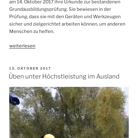
am 14. Oktober 2017 ihre Urkunde zur bestandenen
Grundausbildungsprüfung. Sie bewiesen in der
Prüfung, dass sie mit den Geräten und Werkzeugen
sicher und zielgerichtet arbeiten können, um anderen
Menschen zu helfen.
„Zertifizierte
weiterlesen
THW-
Helferinnen
und
VERÖFFENTLICHT
13. OKTOBER 2017
AM
Helfer
Üben unter Höchstleistung im Ausland
für
Berlin“