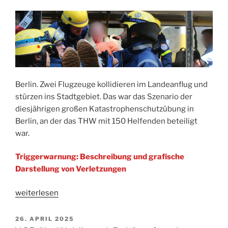
Berlin. Zwei Flugzeuge kollidieren im Landeanflug und
stürzen ins Stadtgebiet. Das war das Szenario der
diesjährigen großen Katastrophenschutzübung in
Berlin, an der das THW mit 150 Helfenden beteiligt
war.
Triggerwarnung: Beschreibung und grafische
Darstellung von Verletzungen
„Großübung
weiterlesen
Flugunfall
„Logi““
VERÖFFENTLICHT
26. APRIL 2025
AM