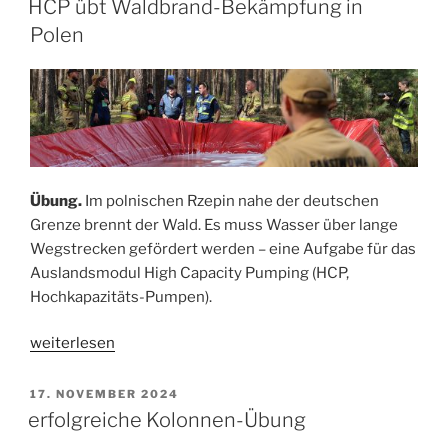
HCP übt Waldbrand-Bekämpfung in
Polen
Übung.
Im polnischen Rzepin nahe der deutschen
Grenze brennt der Wald. Es muss Wasser über lange
Wegstrecken gefördert werden – eine Aufgabe für das
Auslandsmodul High Capacity Pumping (HCP,
Hochkapazitäts-Pumpen).
„HCP
weiterlesen
übt
Waldbrand-
VERÖFFENTLICHT
17. NOVEMBER 2024
AM
Bekämpfung
erfolgreiche Kolonnen-Übung
in