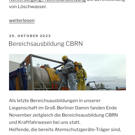
von Löschwasser.
„Ausbildung
weiterlesen
gemeinsam
gegen
VERÖFFENTLICHT
29. OKTOBER 2023
AM
den
Bereichsausbildung CBRN
Waldbrand“
Als letzte Bereichsausbildungen in unserer
Liegenschaft im Groß-Berliner Damm fanden Ende
November zeitgleich die Bereichsausbildung CBRN
und Kraftfahrwesen bei uns statt.
Helfende, die bereits Atemschutzgeräte-Träger sind,