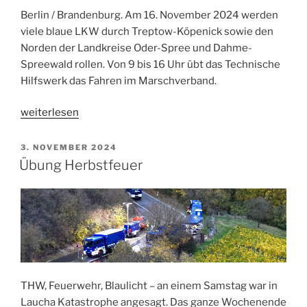
Berlin / Brandenburg. Am 16. November 2024 werden
viele blaue LKW durch Treptow-Köpenick sowie den
Norden der Landkreise Oder-Spree und Dahme-
Spreewald rollen. Von 9 bis 16 Uhr übt das Technische
Hilfswerk das Fahren im Marschverband.
„Übung
weiterlesen
Kolonnenfahrt“
VERÖFFENTLICHT
3. NOVEMBER 2024
AM
Übung Herbstfeuer
THW, Feuerwehr, Blaulicht – an einem Samstag war in
Laucha Katastrophe angesagt. Das ganze Wochenende