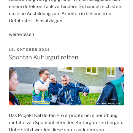
einem defekten Tank verhindern. Es handelt sich stets
um eine Ausbildung zum Arbeiten in besonderen
Gefahrstoff-Einsatzlagen.
„Gelbe
weiterlesen
Männchen
im
VERÖFFENTLICHT
19. OKTOBER 2024
AM
Betonwerk“
Spontan Kulturgut retten
Das Projekt
KatHelfer-Pro
erprobte bei einer Übung
mithilfe von Spontanhelfenden Kulturgüter zu bergen.
Unterstützt wurden diese unter anderem von