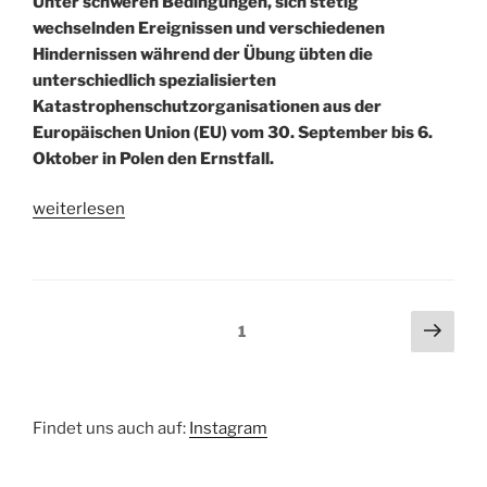
Unter schweren Bedingungen, sich stetig
wechselnden Ereignissen und verschiedenen
Hindernissen während der Übung übten die
unterschiedlich spezialisierten
Katastrophenschutzorganisationen aus der
Europäischen Union (EU) vom 30. September bis 6.
Oktober in Polen den Ernstfall.
„Üben
weiterlesen
unter
Höchstleistung
im
Ausland“
Beitragsnavigation
Näch
Seite
1
Seit
Findet uns auch auf:
Instagram