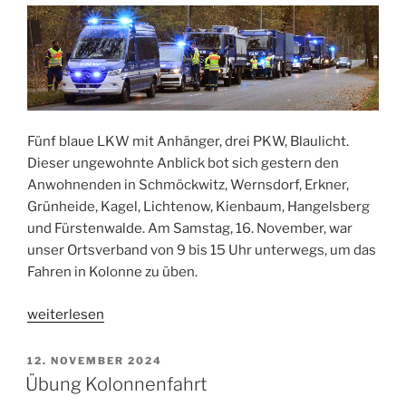
Polen“
Fünf blaue LKW mit Anhänger, drei PKW, Blaulicht.
Dieser ungewohnte Anblick bot sich gestern den
Anwohnenden in Schmöckwitz, Wernsdorf, Erkner,
Grünheide, Kagel, Lichtenow, Kienbaum, Hangelsberg
und Fürstenwalde. Am Samstag, 16. November, war
unser Ortsverband von 9 bis 15 Uhr unterwegs, um das
Fahren in Kolonne zu üben.
„erfolgreiche
weiterlesen
Kolonnen-
Übung“
VERÖFFENTLICHT
12. NOVEMBER 2024
AM
Übung Kolonnenfahrt