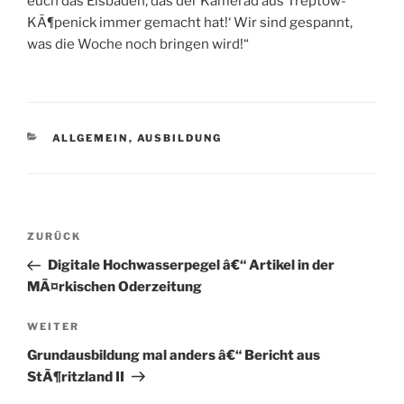
euch das Eisbaden, das der Kamerad aus Treptow-
KÃ¶penick immer gemacht hat!‘ Wir sind gespannt,
was die Woche noch bringen wird!“
KATEGORIEN
ALLGEMEIN
,
AUSBILDUNG
Beitragsnavigation
Vorheriger
ZURÜCK
Beitrag
Digitale Hochwasserpegel â€“ Artikel in der
MÃ¤rkischen Oderzeitung
Nächster
WEITER
Beitrag
Grundausbildung mal anders â€“ Bericht aus
StÃ¶ritzland II