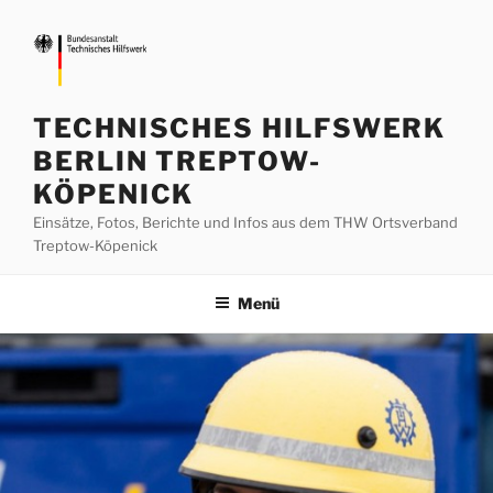
Zum
Inhalt
springen
TECHNISCHES HILFSWERK
BERLIN TREPTOW-
KÖPENICK
Einsätze, Fotos, Berichte und Infos aus dem THW Ortsverband
Treptow-Köpenick
Menü