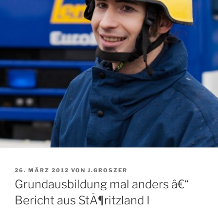
VERÖFFENTLICHT
26. MÄRZ 2012
VON
J.GROSZER
AM
Grundausbildung mal anders â€“
Bericht aus StÃ¶ritzland I