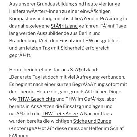
Aus unserer Grundausbildung sind heute vier junge
HelferanwÃ¤rter/-innen zu einer einwÃ¶chigen
Kompaktausbildung mit abschlieÃŸender PrÃ¼fung in
das nahe gelegene
StÃ¶ritzland
gefahren. FÃ¼nf Tage
lang werden Auszubildende aus Berlin und
Brandenburg fÃ¼r den Einsatz im THW ausgebildet
und am letzten Tag (mit Sicherheit) erfolgreich
geprÃ¼ft.
Heute berichtet uns Jan aus StÃ¶ritzland:
„Der erste Tag ist doch mit viel Aufregung verbunden.
Es beginnt nach einer kurzen BegrÃ¼ÃŸung sofort mit
der Theorie. Heute die ganz grundsÃ¤tzlichen Dinge
wie
THW-Geschichte
und THW im GefÃ¼ge, aber
bereits in AnsÃ¤tzen die Einsatzgrundlagen und
natÃ¼rlich die
THW-LeitsÃ¤tze
. Â Nachmittags
wurden bereits die wichtigen
Stiche und Bunde
(Knoten) geÃ¼bt â€“ diese muss der Helfer im Schlaf
kÃ¶nnen.