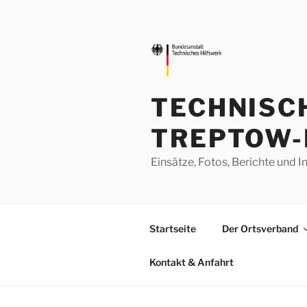
Zum
Inhalt
springen
TECHNISC
TREPTOW-
Einsätze, Fotos, Berichte un
Startseite
Der Ortsverband
Kontakt & Anfahrt