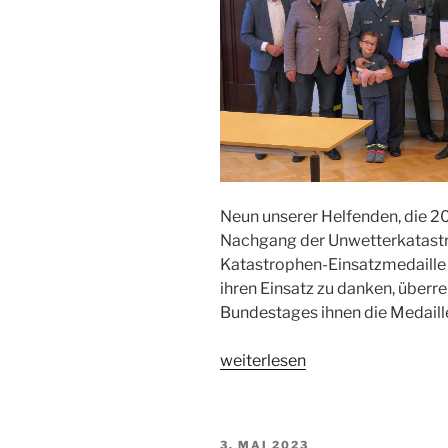
Neun unserer Helfenden, die 2
Nachgang der Unwetterkatastr
Katastrophen-Einsatzmedaille 
ihren Einsatz zu danken, über
Bundestages ihnen die Medaill
„Ehrung
weiterlesen
für
Fluteinsatz
2021
VERÖFFENTLICHT
3. MAI 2023