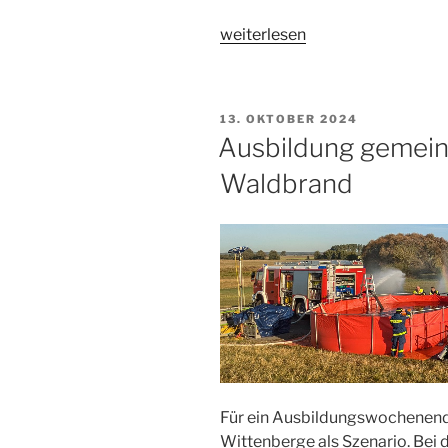
„HCP
weiterlesen
übt
Waldbrand-
Bekämpfung
VERÖFFENTLICHT
13. OKTOBER 2024
in
AM
Ausbildung gemei
Polen“
Waldbrand
Für ein Ausbildungswochenend
Wittenberge als Szenario. Be