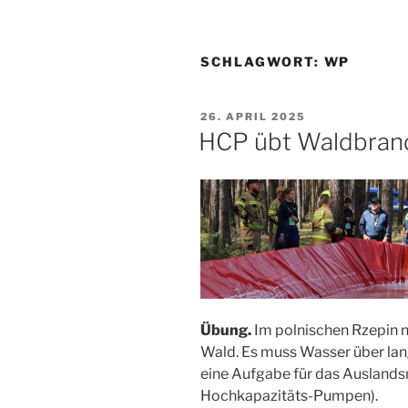
SCHLAGWORT:
WP
VERÖFFENTLICHT
26. APRIL 2025
AM
HCP übt Waldbran
Übung.
Im polnischen Rzepin n
Wald. Es muss Wasser über la
eine Aufgabe für das Ausland
Hochkapazitäts-Pumpen).