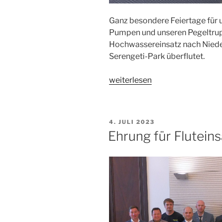
Ganz besondere Feiertage für
Pumpen und unseren Pegeltrupp:
Hochwassereinsatz nach Nied
Serengeti-Park überflutet.
„Weihnachtshochwasser
weiterlesen
Hodenhagen“
VERÖFFENTLICHT
4. JULI 2023
AM
Ehrung für Flutei