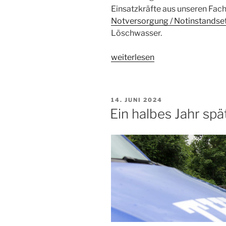
Einsatzkräfte aus unseren Fa
Notversorgung / Notinstandse
Löschwasser.
„Ausbildung
weiterlesen
gemeinsam
gegen
den
VERÖFFENTLICHT
14. JUNI 2024
Waldbrand“
AM
Ein halbes Jahr spä