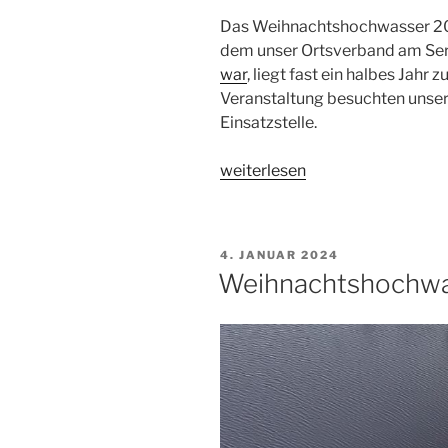
Das Weihnachtshochwasser 202
dem unser Ortsverband am Se
war
, liegt fast ein halbes Jahr 
Veranstaltung besuchten unser
Einsatzstelle.
„Ein
weiterlesen
halbes
Jahr
später:
VERÖFFENTLICHT
4. JANUAR 2024
zurück
AM
Weihnachtshochw
im
Heidekreis“