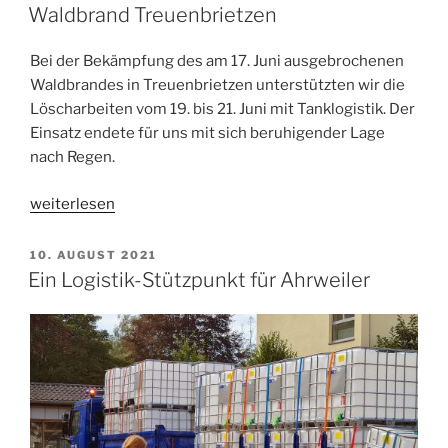
AM
Waldbrand Treuenbrietzen
Bei der Bekämpfung des am 17. Juni ausgebrochenen
Waldbrandes in Treuenbrietzen unterstützten wir die
Löscharbeiten vom 19. bis 21. Juni mit Tanklogistik. Der
Einsatz endete für uns mit sich beruhigender Lage
nach Regen.
„Waldbrand
weiterlesen
Treuenbrietzen“
VERÖFFENTLICHT
10. AUGUST 2021
AM
Ein Logistik-Stützpunkt für Ahrweiler