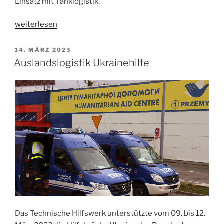
Einsatz mit Tanklogistik.
„Stromausfall
weiterlesen
Krankenhaus
Neukölln“
VERÖFFENTLICHT
14. MÄRZ 2023
AM
Auslandslogistik Ukrainehilfe
Das Technische Hilfswerk unterstützte vom 09. bis 12.