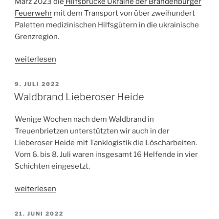
März 2023 die
Hilfsbrücke Ukraine der Brandenburger
Feuerwehr
mit dem Transport von über zweihundert
Paletten medizinischen Hilfsgütern in die ukrainische
Grenzregion.
„Auslandslogistik
weiterlesen
Ukrainehilfe“
VERÖFFENTLICHT
9. JULI 2022
AM
Waldbrand Lieberoser Heide
Wenige Wochen nach dem Waldbrand in
Treuenbrietzen unterstützten wir auch in der
Lieberoser Heide mit Tanklogistik die Löscharbeiten.
Vom 6. bis 8. Juli waren insgesamt 16 Helfende in vier
Schichten eingesetzt.
„Waldbrand
weiterlesen
Lieberoser
Heide“
VERÖFFENTLICHT
21. JUNI 2022