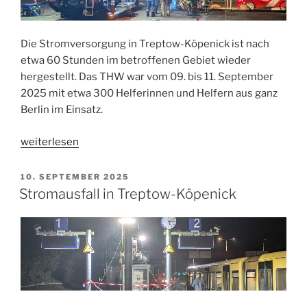
Die Stromversorgung in Treptow-Köpenick ist nach
etwa 60 Stunden im betroffenen Gebiet wieder
hergestellt. Das THW war vom 09. bis 11. September
2025 mit etwa 300 Helferinnen und Helfern aus ganz
Berlin im Einsatz.
„Einsatzende
weiterlesen
Stromausfall“
VERÖFFENTLICHT
10. SEPTEMBER 2025
AM
Stromausfall in Treptow-Köpenick