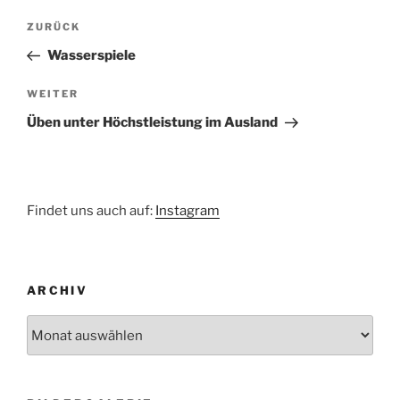
Beitragsnavigation
Vorheriger
ZURÜCK
Beitrag
Wasserspiele
Nächster
WEITER
Beitrag
Üben unter Höchstleistung im Ausland
Findet uns auch auf:
Instagram
ARCHIV
Archiv