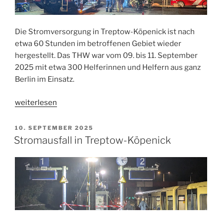
Die Stromversorgung in Treptow-Köpenick ist nach
etwa 60 Stunden im betroffenen Gebiet wieder
hergestellt. Das THW war vom 09. bis 11. September
2025 mit etwa 300 Helferinnen und Helfern aus ganz
Berlin im Einsatz.
„Einsatzende
weiterlesen
Stromausfall“
VERÖFFENTLICHT
10. SEPTEMBER 2025
AM
Stromausfall in Treptow-Köpenick