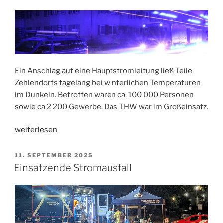
Ein Anschlag auf eine Hauptstromleitung ließ Teile
Zehlendorfs tagelang bei winterlichen Temperaturen
im Dunkeln. Betroffen waren ca. 100 000 Personen
sowie ca 2 200 Gewerbe. Das THW war im Großeinsatz.
„Stromausfall
weiterlesen
Zehlendorf“
VERÖFFENTLICHT
11. SEPTEMBER 2025
AM
Einsatzende Stromausfall