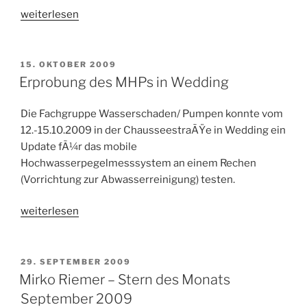
„PrÃ¤sident
weiterlesen
ehrt
Ortsbeauftragten“
VERÖFFENTLICHT
15. OKTOBER 2009
AM
Erprobung des MHPs in Wedding
Die Fachgruppe Wasserschaden/ Pumpen konnte vom
12.-15.10.2009 in der ChausseestraÃŸe in Wedding ein
Update fÃ¼r das mobile
Hochwasserpegelmesssystem an einem Rechen
(Vorrichtung zur Abwasserreinigung) testen.
„Erprobung
weiterlesen
des
MHPs
in
VERÖFFENTLICHT
29. SEPTEMBER 2009
AM
Wedding“
Mirko Riemer – Stern des Monats
September 2009