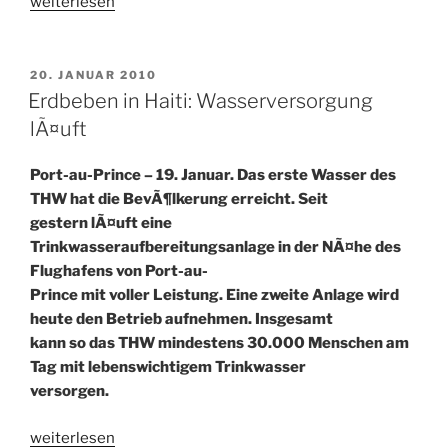
„Erfahrenes
weiterlesen
Team
schult
neue
VERÖFFENTLICHT
20. JANUAR 2010
AM
Helfer“
Erdbeben in Haiti: Wasserversorgung
lÃ¤uft
Port-au-Prince – 19. Januar. Das erste Wasser des
THW hat die BevÃ¶lkerung erreicht. Seit
gestern lÃ¤uft eine
Trinkwasseraufbereitungsanlage in der NÃ¤he des
Flughafens von Port-au-
Prince mit voller Leistung. Eine zweite Anlage wird
heute den Betrieb aufnehmen. Insgesamt
kann so das THW mindestens 30.000 Menschen am
Tag mit lebenswichtigem Trinkwasser
versorgen.
„Erdbeben
weiterlesen