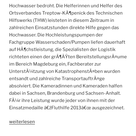
Hochwasser bedroht. Die Helferinnen und Helfer des
Ortsverbandes Treptow-KÃ¶penick des Technischen
Hilfswerks (THW) leisteten in diesem Zeitraum in
zahlreichen Einsatzstunden direkte Hilfe gegen das
Hochwasser. Die Hochleistungspumpen der
Fachgruppe Wasserschaden/Pumpen liefen dauerhaft
auf HÃ¶chstleistung, die Spezialisten der Logistik
richteten einen der grÃ¶ÃŸten BereitstellungsrÃ¤ume
im Bereich Magdeburg ein, Fachberater zur
UnterstÃ¼tzung von KatastrophenstÃ¤ben wurden
entsandt und zahlreiche TransportauftrÃ¤ge
absolviert. Die Kameradinnen und Kameraden halfen
dabei in Sachsen, Brandenburg und Sachsen-Anhalt.
FÃ¼r ihre Leistung wurde jeder von ihnen mit der
Einsatzmedaille â€žFluthilfe 2013â€œ ausgezeichnet.
„THW-
weiterlesen
Helfer