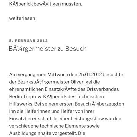
KÃ¶penick bewÃ¤ltigen mussten.
„THW
weiterlesen
GrundausbildungsprÃ¼fung:
bestanden!
(mit
VERÖFFENTLICHT
5. FEBRUAR 2012
AM
Fotogalerie)“
BÃ¼rgermeister zu Besuch
Am vergangenen Mittwoch den 25.01.2012 besuchte
der BezirksbÃ¼rgermeister Oliver Igel die
ehrenamtlichen EinsatzkrÃ¤fte des Ortsverbandes
Berlin Treptow-KÃ¶penick des Technischen
Hilfswerks. Bei seinem ersten Besuch Ã¼berzeugten
Ihn die Helferinnen und Helfer von Ihrer
Einsatzbereitschaft. In einer Leistungsshow wurden
verschiedene technische Elemente sowie
Ausbildungsinhalte vorgestellt. Die