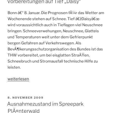
au-
Vorbereitungen auf Tief „Daisy“
Prince“
Bonn â€“ 8. Januar. Die Prognosen fÃ¼r das Wetter am
Wochenende stehen auf Schnee. Tief â€žDaisyâ€œ
wird voraussichtlich auch in Tieflagen viel Neuschnee
bringen. Schneeverwehungen, Neuschnee, Glatteis
und Temperaturen weit unter dem Gefrierpunkt
bergen Gefahren auf Verkehrswegen. Als
BevÃ¶lkerungsschutzorganisation des Bundes ist das
THW vorbereitet, um bei eisglatten StraÃŸen,
Schneebruch und Stromausfall technische Hilfe zu
leisten.
„Vorbereitungen
weiterlesen
auf
Tief
„Daisy““
VERÖFFENTLICHT
8. NOVEMBER 2009
AM
Ausnahmezustand im Spreepark
PlÃ¤nterwald