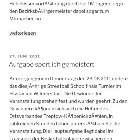
HebekissenvorfÃ¼hrung durch die OV-Jugend regte
den BezirksbÃ¼rgermeister dabei sogar zum
Mitmachen an.
„BÃ¼rgermeister
weiterlesen
zu
Besuch“
VERÖFFENTLICHT
27. JUNI 2011
AM
Aufgabe sportlich gemeistert
Am vergangenem Donnerstag den 23.06.2011 endete
das diesjÃ¤hrige Streetball Schoolfinals Turnier im
Eisstadion Wilmersdorf. Die Gewinner der
Veranstaltung stehen fest und wurden geehrt. Zu den
Gewinnern kÃ¶nnen sich auch die Helfer des
Ortsverbandes Treptow-KÃ¶penick zÃ¤hlen. In
zahlreichen Stunden haben unterstÃ¼tzen Sie die
Veranstaltung. Die Hauptaufgabe liegt dabei im
Transport der Basketballanlagen zwischen den