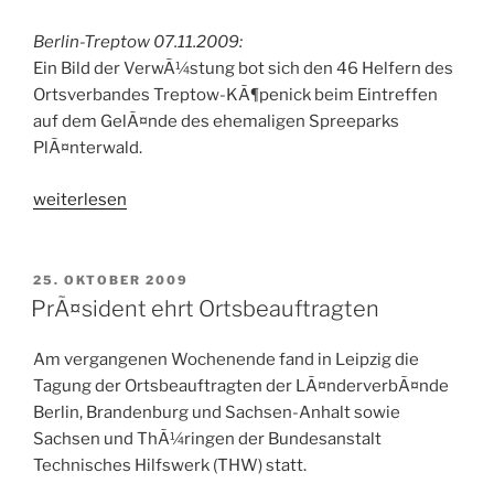
Berlin-Treptow 07.11.2009:
Ein Bild der VerwÃ¼stung bot sich den 46 Helfern des
Ortsverbandes Treptow-KÃ¶penick beim Eintreffen
auf dem GelÃ¤nde des ehemaligen Spreeparks
PlÃ¤nterwald.
„Ausnahmezustand
weiterlesen
im
Spreepark
PlÃ¤nterwald“
VERÖFFENTLICHT
25. OKTOBER 2009
AM
PrÃ¤sident ehrt Ortsbeauftragten
Am vergangenen Wochenende fand in Leipzig die
Tagung der Ortsbeauftragten der LÃ¤nderverbÃ¤nde
Berlin, Brandenburg und Sachsen-Anhalt sowie
Sachsen und ThÃ¼ringen der Bundesanstalt
Technisches Hilfswerk (THW) statt.