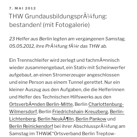
mit
Bundesflutmedaille
VERÖFFENTLICHT
7. MAI 2012
AM
2013
THW GrundausbildungsprÃ¼fung:
geehrt“
bestanden! (mit Fotogalerie)
23 Helfer aus Berlin legten am vergangenen Samstag,
05.05.2012, ihre PrÃ¼fung
fÃ¼r das THW
ab.
Ein Trennschleifer wird zerlegt und fachmÃ¤nnisch
wieder zusammengebaut, ein Stativ mit Scheinwerfer
aufgebaut, an einen Stromerzeuger angeschlossen
und eine Person aus einem Tunnel gerettet. Nur ein
kleiner Auszug aus den Aufgaben, die die Helferinnen
und Helfer des Technischen Hilfswerks aus den
OrtsverbÃ¤nden Berlin-Mitte
, Berlin
Charlottenburg-
Wilmersdorf
, Berlin
Friedrichshain-Kreuzberg
,
Berlin-
Lichtenberg
,
Berlin NeukÃ¶lln
,
Berlin Pankow
und
Berlin Reinickendorf
bei ihrer AbschlussprÃ¼fung am
Samstag im THWâ€“Ortsverband Berlin Treptow-