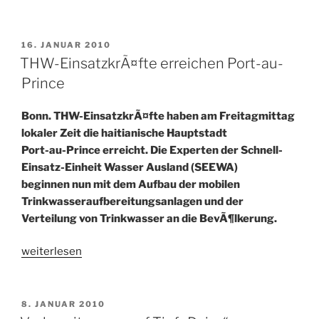
in
Haiti:
Wasserversorgung
VERÖFFENTLICHT
16. JANUAR 2010
AM
lÃ¤uft“
THW-EinsatzkrÃ¤fte erreichen Port-au-
Prince
Bonn. THW-EinsatzkrÃ¤fte haben am Freitagmittag
lokaler Zeit die haitianische Hauptstadt
Port-au-Prince erreicht. Die Experten der Schnell-
Einsatz-Einheit Wasser Ausland (SEEWA)
beginnen nun mit dem Aufbau der mobilen
Trinkwasseraufbereitungsanlagen und der
Verteilung von Trinkwasser an die BevÃ¶lkerung.
„THW-
weiterlesen
EinsatzkrÃ¤fte
erreichen
Port-
VERÖFFENTLICHT
8. JANUAR 2010
AM