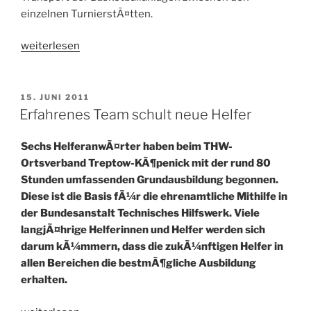
einzelnen TurnierstÃ¤tten.
„Aufgabe
weiterlesen
sportlich
gemeistert“
VERÖFFENTLICHT
15. JUNI 2011
AM
Erfahrenes Team schult neue Helfer
Sechs HelferanwÃ¤rter haben beim THW-
Ortsverband Treptow-KÃ¶penick mit der rund 80
Stunden umfassenden Grundausbildung begonnen.
Diese ist die Basis fÃ¼r die ehrenamtliche Mithilfe in
der Bundesanstalt Technisches Hilfswerk. Viele
langjÃ¤hrige Helferinnen und Helfer werden sich
darum kÃ¼mmern, dass die zukÃ¼nftigen Helfer in
allen Bereichen die bestmÃ¶gliche Ausbildung
erhalten.