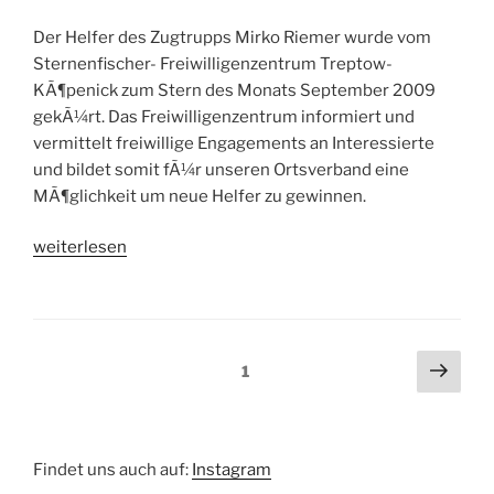
Der Helfer des Zugtrupps Mirko Riemer wurde vom
Sternenfischer- Freiwilligenzentrum Treptow-
KÃ¶penick zum Stern des Monats September 2009
gekÃ¼rt. Das Freiwilligenzentrum informiert und
vermittelt freiwillige Engagements an Interessierte
und bildet somit fÃ¼r unseren Ortsverband eine
MÃ¶glichkeit um neue Helfer zu gewinnen.
„Mirko
weiterlesen
Riemer
–
Stern
des
Beitragsnavigation
Näch
Seite
1
Monats
Seit
September
2009“
Findet uns auch auf:
Instagram