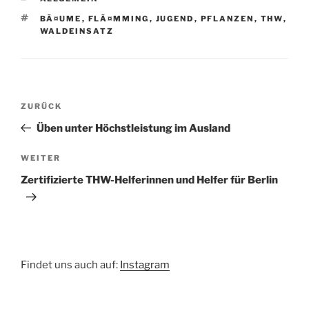
SCHLAGWÖRTER
BÃ¤UME
,
FLÃ¤MMING
,
JUGEND
,
PFLANZEN
,
THW
,
WALDEINSATZ
Beitragsnavigation
Vorheriger
ZURÜCK
Beitrag
Üben unter Höchstleistung im Ausland
Nächster
WEITER
Beitrag
Zertifizierte THW-Helferinnen und Helfer für Berlin
Findet uns auch auf:
Instagram