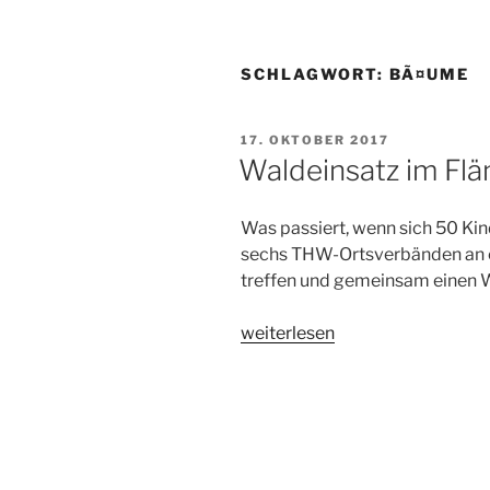
SCHLAGWORT:
BÃ¤UME
VERÖFFENTLICHT
17. OKTOBER 2017
AM
Waldeinsatz im Fl
Was passiert, wenn sich 50 Ki
sechs THW-Ortsverbänden an 
treffen und gemeinsam einen W
„Waldeinsatz
weiterlesen
im
Fläming“