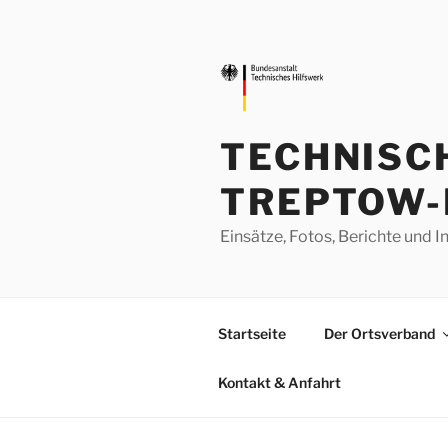
Zum
Inhalt
springen
TECHNISC
TREPTOW-
Einsätze, Fotos, Berichte un
Startseite
Der Ortsverband
Kontakt & Anfahrt