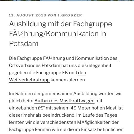
VERÖFFENTLICHT
11. AUGUST 2013
VON
J.GROSZER
AM
Ausbildung mit der Fachgruppe
FÃ¼hrung/Kommunikation in
Potsdam
Die
Fachgruppe FÃ¼hrung und Kommunikation
des
Ortsverbandes Potsdam
hat uns die Gelegenheit
gegeben die Fachgruppe FK und
den
Weitverkehrstrupp
kennenzulernen.
Im Rahmen der gemeinsamen Ausbildung wurden wir
gleich beim
Aufbau des Mastkraftwagen
mit
eingebunden â€“ mit seinem 49 Meter hohen Mast ist
dieser mehr als beeindruckend. Im Laufe des Tages
lernten wir die verschiedensten MÃ¶glichkeiten der
Fachgruppe kennen wie sie die im Einsatz befindlichen