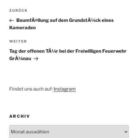
Beitragsnavigation
Vorheriger
ZURÜCK
Beitrag
BaumfÃ¤llung auf dem GrundstÃ¼ck eines
Kameraden
Nächster
WEITER
Beitrag
Tag der offenen TÃ¼r bei der Freiwilligen Feuerwehr
GrÃ¼nau
Findet uns auch auf:
Instagram
ARCHIV
Archiv