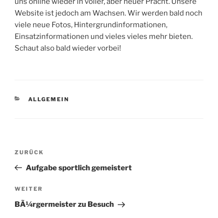
uns online wieder in voller, aber neuer Pracht. Unsere
Website ist jedoch am Wachsen. Wir werden bald noch
viele neue Fotos, Hintergrundinformationen,
Einsatzinformationen und vieles vieles mehr bieten.
Schaut also bald wieder vorbei!
KATEGORIEN
ALLGEMEIN
Beitragsnavigation
Vorheriger
ZURÜCK
Beitrag
Aufgabe sportlich gemeistert
Nächster
WEITER
Beitrag
BÃ¼rgermeister zu Besuch