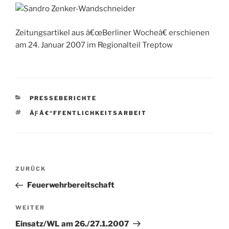
Zeitungsartikel aus â€œBerliner Wocheâ€ erschienen
am 24. Januar 2007 im Regionalteil Treptow
KATEGORIEN
PRESSEBERICHTE
SCHLAGWÖRTER
ÃƑÂ€“FFENTLICHKEITSARBEIT
Beitragsnavigation
Vorheriger
ZURÜCK
Beitrag
Feuerwehrbereitschaft
Nächster
WEITER
Beitrag
Einsatz/WL am 26./27.1.2007