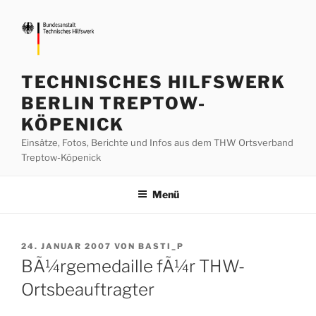
Zum
Inhalt
springen
TECHNISCHES HILFSWERK
BERLIN TREPTOW-
KÖPENICK
Einsätze, Fotos, Berichte und Infos aus dem THW Ortsverband
Treptow-Köpenick
Menü
VERÖFFENTLICHT
24. JANUAR 2007
VON
BASTI_P
AM
BÃ¼rgemedaille fÃ¼r THW-
Ortsbeauftragter