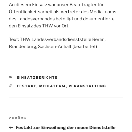
An diesem Einsatz war unser Beauftragter für
Öffentlichkeitsarbeit als Vertreter des MediaTeams
des Landesverbandes beteiligt und dokumentierte
den Einsatz des THW vor Ort.
Text: THW Landesverbandsdienststelle Berlin,
Brandenburg, Sachsen-Anhalt (bearbeitet)
KATEGORIEN
EINSATZBERICHTE
SCHLAGWÖRTER
FESTAKT
,
MEDIATEAM
,
VERANSTALTUNG
Beitragsnavigation
Vorheriger
ZURÜCK
Beitrag
Festakt zur Einweihung der neuen Dienststelle