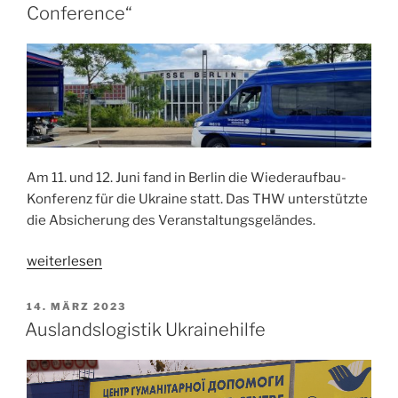
Conference“
Am 11. und 12. Juni fand in Berlin die Wiederaufbau-
Konferenz für die Ukraine statt. Das THW unterstützte
die Absicherung des Veranstaltungsgeländes.
„Unterstützung
weiterlesen
„Ukraine
Recovery
VERÖFFENTLICHT
14. MÄRZ 2023
AM
Conference““
Auslandslogistik Ukrainehilfe