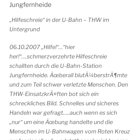
Jungfernheide
„Hilfeschreie“ in der U-Bahn – THW im
Untergrund
06.10.2007 „Hilfe!“…“hier
her!“….schmerzverzehrte Hilfeschreie
schallten durch die U-Bahn-Station
Jungfernheide. Ãœberall blutÃ¼berstrÃ¶mte
und zum Teil schwer verletzte Menschen. Den
THW-EinsatzkrÃ¤ften bot sich ein
schreckliches Bild. Schnelles und sicheres
Handeln war gefragt…..auch wenn es sich
„nur“ um eine Ãœbung handelte und die
Menschen im U-Bahnwagen vom Roten Kreuz