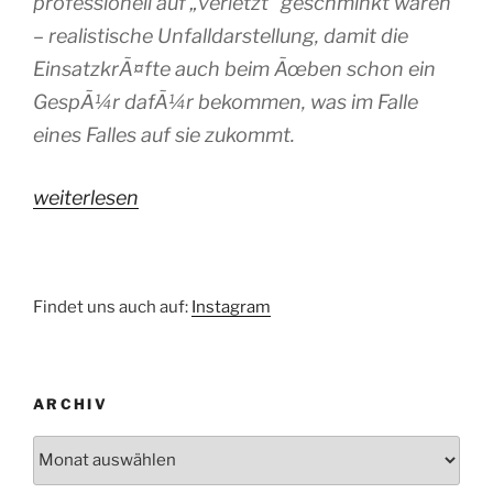
professionell auf „verletzt“ geschminkt waren
– realistische Unfalldarstellung, damit die
EinsatzkrÃ¤fte auch beim Ãœben schon ein
GespÃ¼r dafÃ¼r bekommen, was im Falle
eines Falles auf sie zukommt.
„Ãœbung
weiterlesen
in
Berliner
U-
Findet uns auch auf:
Instagram
Bahntunnel
Jungfernheide“
ARCHIV
Archiv