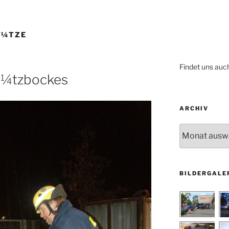
Ã¼TZE
Findet uns auc
Ã¼tzbockes
ARCHIV
Archiv
BILDERGALE