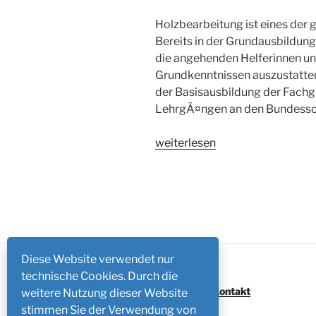
Holzbearbeitung ist eines de
Bereits in der Grundausbildun
die angehenden Helferinnen un
Grundkenntnissen auszustatten
der Basisausbildung der Fachg
LehrgÃ¤ngen an den Bundessc
„Bau
weiterlesen
eines
StrebstÃ¼tzbockes“
Diese Website verwendet nur
technische Cookies. Durch die
Impressum
/
Kontakt
weitere Nutzung dieser Website
stimmen Sie der Verwendung von