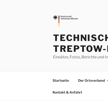
Zum
Inhalt
springen
TECHNISC
TREPTOW-
Einsätze, Fotos, Berichte un
Startseite
Der Ortsverband
Kontakt & Anfahrt