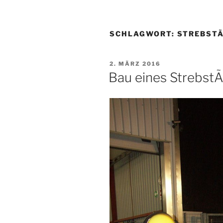
SCHLAGWORT:
STREBST
VERÖFFENTLICHT
2. MÄRZ 2016
AM
Bau eines Strebst