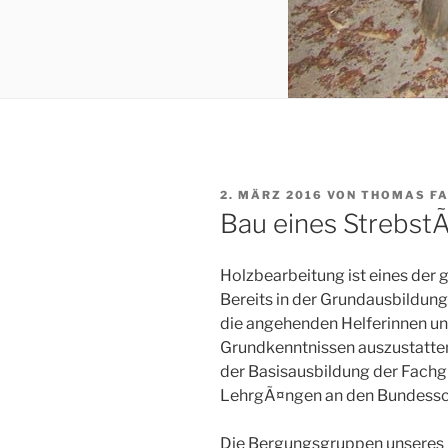
VERÖFFENTLICHT
2. MÄRZ 2016
VON
THOMAS F
AM
Bau eines Strebs
Holzbearbeitung ist eines de
Bereits in der Grundausbildun
die angehenden Helferinnen un
Grundkenntnissen auszustatten
der Basisausbildung der Fachg
LehrgÃ¤ngen an den Bundessc
Die Bergungsgruppen unseres 