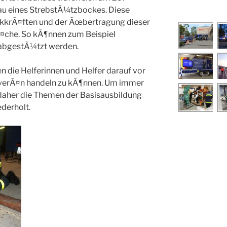
u eines StrebstÃ¼tzbockes. Diese
kkrÃ¤ften und der Ãœbertragung dieser
¤che. So kÃ¶nnen zum Beispiel
abgestÃ¼tzt werden.
n die Helferinnen und Helfer darauf vor
ouverÃ¤n handeln zu kÃ¶nnen. Um immer
 daher die Themen der Basisausbildung
derholt.