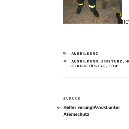
H
KATEGORIEN
AUSBILDUNG
SCHLAGWÖRTER
AUSBILDUNG
,
EINSTURZ
,
H
STREBSTÃ¼TZE
,
THW
Beitragsnavigation
Vorheriger
ZURÜCK
Beitrag
Helfer verunglÃ¼ckt unter
Atemschutz