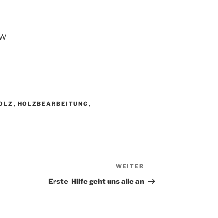
EW
OLZ
,
HOLZBEARBEITUNG
,
WEITER
Nächster
Beitrag
Erste-Hilfe geht uns alle an