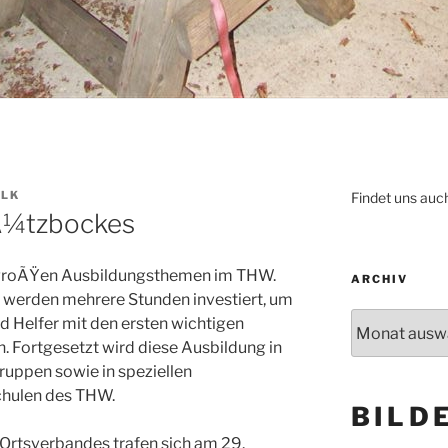
ALK
Findet uns auc
tÃ¼tzbockes
r groÃŸen Ausbildungsthemen im THW.
ARCHIV
g werden mehrere Stunden investiert, um
Archiv
d Helfer mit den ersten wichtigen
. Fortgesetzt wird diese Ausbildung in
ruppen sowie in speziellen
hulen des THW.
BILD
Ortsverbandes trafen sich am 29.