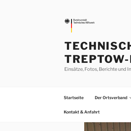
Zum
Inhalt
springen
TECHNISC
TREPTOW-
Einsätze, Fotos, Berichte un
Startseite
Der Ortsverband
Kontakt & Anfahrt