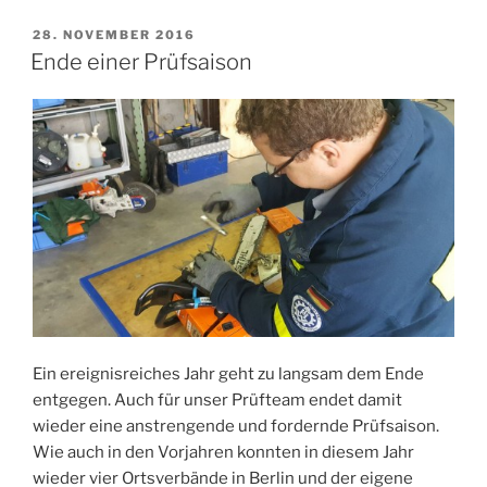
Helferinnen
und
VERÖFFENTLICHT
28. NOVEMBER 2016
AM
Helfer
Ende einer Prüfsaison
für
Berlin“
Ein ereignisreiches Jahr geht zu langsam dem Ende
entgegen. Auch für unser Prüfteam endet damit
wieder eine anstrengende und fordernde Prüfsaison.
Wie auch in den Vorjahren konnten in diesem Jahr
wieder vier Ortsverbände in Berlin und der eigene