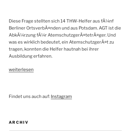
Diese Frage stellten sich 14 THW-Helfer aus fÃ¼nf
Berliner OrtsverbÃ¤nden und aus Potsdam. AGT ist die
AbkÃ¼rzung fÃ¼r AtemschutzgerÃ¤tetrÃ¤ger. Und
was es wirklich bedeutet, ein AtemschutzgerÃ¤t zu
tragen, konnten die Helfer hautnah bei ihrer
Ausbildung erfahren.
„AGT
weiterlesen
â€“
was
bedeutet
Findet uns auch auf:
Instagram
das
denn?“
ARCHIV