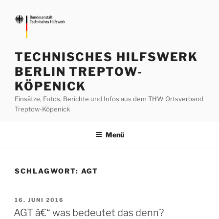
Zum
Inhalt
springen
TECHNISCHES HILFSWERK
BERLIN TREPTOW-
KÖPENICK
Einsätze, Fotos, Berichte und Infos aus dem THW Ortsverband
Treptow-Köpenick
Menü
SCHLAGWORT:
AGT
VERÖFFENTLICHT
16. JUNI 2016
AM
AGT â€“ was bedeutet das denn?