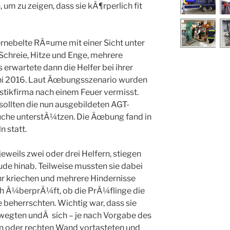
 um zu zeigen, dass sie kÃ¶rperlich fit
nebelte RÃ¤ume mit einer Sicht unter
chreie, Hitze und Enge, mehrere
 erwartete dann die Helfer bei ihrer
ni 2016. Laut Ãœbungsszenario wurden
stikfirma nach einem Feuer vermisst.
llten die nun ausgebildeten AGT-
Suche unterstÃ¼tzen. Die Ãœbung fand in
n statt.
jeweils zwei oder drei Helfern, stiegen
de hinab. Teilweise mussten sie dabei
r kriechen und mehrere Hindernisse
h Ã¼berprÃ¼ft, ob die PrÃ¼flinge die
beherrschten. Wichtig war, dass sie
wegten undÂ sich – je nach Vorgabe des
nken oder rechten Wand vortasteten und