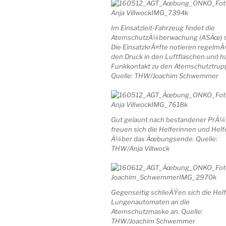
Im Einsatzleit-Fahrzeug findet die
AtemschutzÃ¼berwachung (ASÃœ) st
Die EinsatzkrÃ¤fte notieren regelm
den Druck in den Luftflaschen und h
Funkkontakt zu den Atemschutztrup
Quelle: THW/Joachim Schwemmer
Gut gelaunt nach bestandener PrÃ
freuen sich die Helferinnen und Helf
Ã¼ber das Ãœbungsende. Quelle:
THW/Anja Villwock
Gegenseitig schlieÃŸen sich die Hel
Lungenautomaten an die
Atemschutzmaske an. Quelle:
THW/Joachim Schwemmer