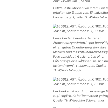
Letzte Instruktionen vor ihrem Einsa
erhalten die Trupps vom Einsatzleite
Dannenberg. Quelle: THW/Anja Villw
Diese beiden bereits erfahrenen
AtemschutzgerÃ¤tetrÃ¤ger benÃ¶ti
einen guten Orientierungssinn. Ihre
Masken sind mit lichtundurchlÃ¤ssig
Folie abgeklebt. Gesichert an einer
FÃ¼hrungsleine kÃ¶nnen sie sich nu
tastend vorwÃ¤rtsbewegen. Quelle:
THW/Anja Villwock
Der Bunker ist nur durch eine enge 
zugÃ¤nglich, da ist Teamarbeit gefrag
Quelle: THW/Joachim Schwemmer