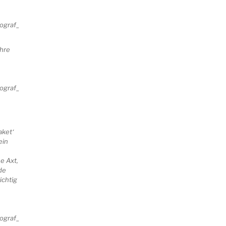
ihre
aket‘
ein
e Axt,
de
ichtig