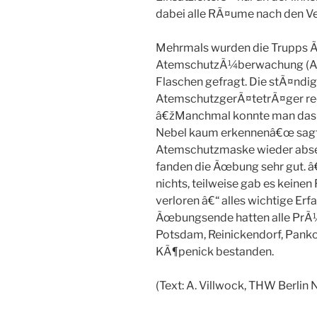
dabei alle RÃ¤ume nach den V
Mehrmals wurden die Trupps Ã¼
AtemschutzÃ¼berwachung (AS
Flaschen gefragt. Die stÃ¤ndige
AtemschutzgerÃ¤tetrÃ¤ger re
â€žManchmal konnte man das
Nebel kaum erkennenâ€œ sagte
Atemschutzmaske wieder abset
fanden die Ãœbung sehr gut. â€
nichts, teilweise gab es keine
verloren â€“ alles wichtige E
Ãœbungsende hatten alle PrÃ
Potsdam, Reinickendorf, Pank
KÃ¶penick bestanden.
(Text: A. Villwock, THW Berlin 