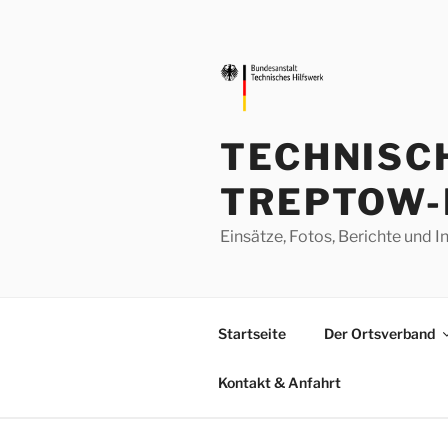
Zum
Inhalt
springen
TECHNISC
TREPTOW-
Einsätze, Fotos, Berichte un
Startseite
Der Ortsverband
Kontakt & Anfahrt