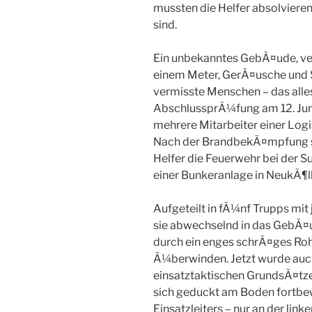
mussten die Helfer absolvieren,
sind.
Ein unbekanntes GebÃ¤ude, ver
einem Meter, GerÃ¤usche und S
vermisste Menschen – das alles
AbschlussprÃ¼fung am 12. Ju
mehrere Mitarbeiter einer Logi
Nach der BrandbekÃ¤mpfung so
Helfer die Feuerwehr bei der 
einer Bunkeranlage in NeukÃ¶ll
Aufgeteilt in fÃ¼nf Trupps mit 
sie abwechselnd in das GebÃ¤u
durch ein enges schrÃ¤ges Roh
Ã¼berwinden. Jetzt wurde auc
einsatztaktischen GrundsÃ¤tze 
sich geduckt am Boden fortbe
Einsatzleiters – nur an der li