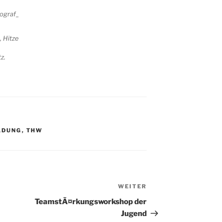
 Hitze
z.
LDUNG
,
THW
WEITER
Nächster
Beitrag
TeamstÃ¤rkungsworkshop der
Jugend