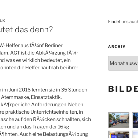
LK
Findet uns auc
tet das denn?
HW-Helfer aus fÃ¼nf Berliner
ARCHIV
dam. AGT ist die AbkÃ¼rzung fÃ¼r
Archiv
 was es wirklich bedeutet, ein
nnten die Helfer hautnah bei ihrer
BILD
 Juni 2016 lernten sie in 35 Stunden
, Atemmaske, Einsatztaktik,
 kÃ¶rperliche Anforderungen. Neben
e praktische Unterrichtseinheiten, in
flasche auf den RÃ¼cken schnallten, sich
en und an das Tragen der 16kg
¶hnten. Auch eine BelastungsÃ¼bung