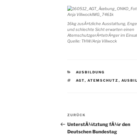
16kg zusÃ¤tzliche Ausstattung, Enge,
und schlechte Sicht erwarten einen
AtemschutzgerÃ¤tetrÃ¤ger im Einsat
Quelle: THW/Anja Villwock
KATEGORIEN
AUSBILDUNG
SCHLAGWÖRTER
AGT
,
ATEMSCHUTZ
,
AUSBI
Beitragsnavigation
Vorheriger
ZURÜCK
Beitrag
UnterstÃ¼tztung fÃ¼r den
Deutschen Bundestag