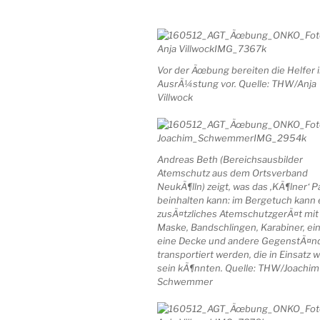
Vor der Ãœbung bereiten die Helfer 
AusrÃ¼stung vor. Quelle: THW/Anja
Villwock
Andreas Beth (Bereichsausbilder
Atemschutz aus dem Ortsverband
NeukÃ¶lln) zeigt, was das ‚KÃ¶lner‘ P
beinhalten kann: im Bergetuch kann 
zusÃ¤tzliches AtemschutzgerÃ¤t mit
Maske, Bandschlingen, Karabiner, ein
eine Decke und andere GegenstÃ¤n
transportiert werden, die in Einsatz w
sein kÃ¶nnten. Quelle: THW/Joachim
Schwemmer