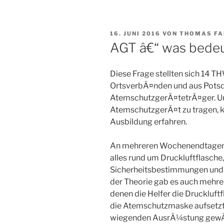
VERÖFFENTLICHT
16. JUNI 2016
VON
THOMAS FA
AM
AGT â€“ was bedeu
Diese Frage stellten sich 14 T
OrtsverbÃ¤nden und aus Pots
AtemschutzgerÃ¤tetrÃ¤ger. Und
AtemschutzgerÃ¤t zu tragen, ko
Ausbildung erfahren.
An mehreren Wochenendtagen im
alles rund um Druckluftflasche
Sicherheitsbestimmungen und
der Theorie gab es auch mehrer
denen die Helfer die Druckluft
die Atemschutzmaske aufsetzt
wiegenden AusrÃ¼stung gewÃ