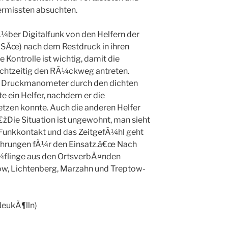
ermissten absuchten.
ber Digitalfunk von den Helfern der
Ãœ) nach dem Restdruck in ihren
 Kontrolle ist wichtig, damit die
chtzeitig den RÃ¼ckweg antreten.
 Druckmanometer durch den dichten
 ein Helfer, nachdem er die
zen konnte. Auch die anderen Helfer
žDie Situation ist ungewohnt, man sieht
n Funkkontakt und das ZeitgefÃ¼hl geht
rfahrungen fÃ¼r den Einsatz.â€œ Nach
¼flinge aus den OrtsverbÃ¤nden
ow, Lichtenberg, Marzahn und Treptow-
NeukÃ¶lln)