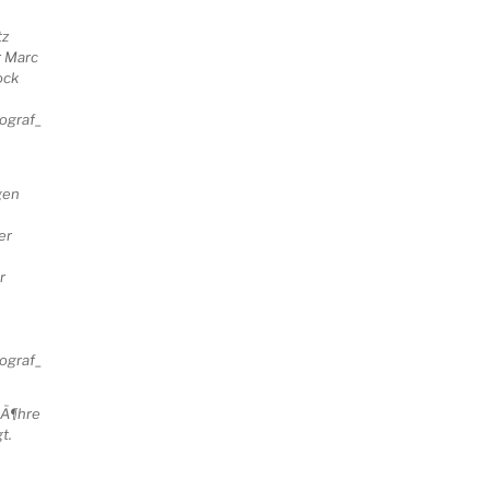
tz
r Marc
ock
gen
er
r
RÃ¶hre
t.