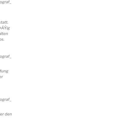
att.
Ã¤ÃŸig
alten
ps.
¼fung
er
fer den