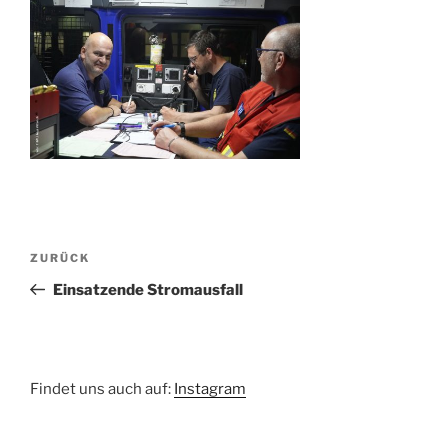
Beitragsnavigation
Vorheriger
ZURÜCK
Beitrag
Einsatzende Stromausfall
Findet uns auch auf:
Instagram