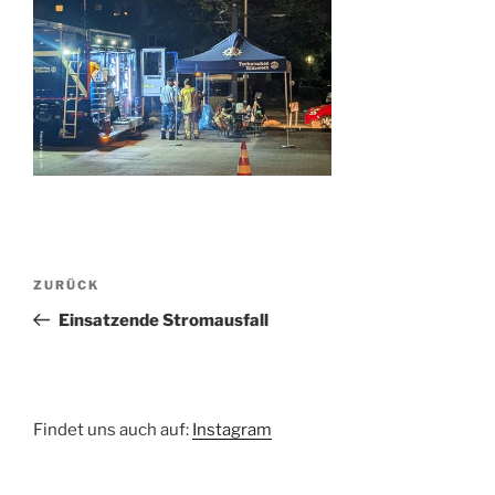
Beitragsnavigation
Vorheriger
ZURÜCK
Beitrag
Einsatzende Stromausfall
Findet uns auch auf:
Instagram