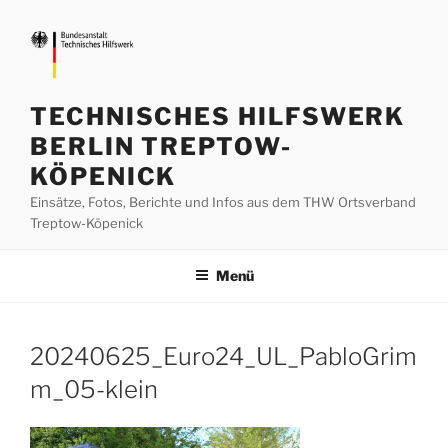
Zum
Inhalt
springen
TECHNISCHES HILFSWERK
BERLIN TREPTOW-
KÖPENICK
Einsätze, Fotos, Berichte und Infos aus dem THW Ortsverband
Treptow-Köpenick
Menü
20240625_Euro24_UL_PabloGrim
m_05-klein