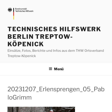
Zum
Inhalt
springen
TECHNISCHES HILFSWERK
BERLIN TREPTOW-
KÖPENICK
Einsätze, Fotos, Berichte und Infos aus dem THW Ortsverband
Treptow-Köpenick
Menü
20231207_Erlensprengen_05_Pab
loGrimm