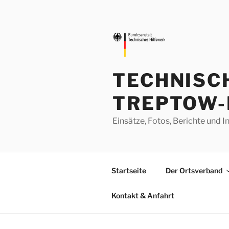
Zum
Inhalt
springen
TECHNISC
TREPTOW-
Einsätze, Fotos, Berichte un
Startseite
Der Ortsverband
Kontakt & Anfahrt