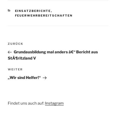
KATEGORIEN
EINSATZBERICHTE
,
FEUERWEHRBEREITSCHAFTEN
Beitragsnavigation
Vorheriger
ZURÜCK
Beitrag
Grundausbildung mal anders â€“ Bericht aus
StÃ¶ritzland V
Nächster
WEITER
Beitrag
„Wir sind Helfer!“
Findet uns auch auf:
Instagram