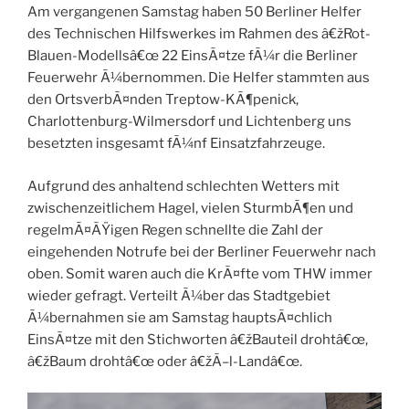
Am vergangenen Samstag haben 50 Berliner Helfer
des Technischen Hilfswerkes im Rahmen des â€žRot-
Blauen-Modellsâ€œ 22 EinsÃ¤tze fÃ¼r die Berliner
Feuerwehr Ã¼bernommen. Die Helfer stammten aus
den OrtsverbÃ¤nden Treptow-KÃ¶penick,
Charlottenburg-Wilmersdorf und Lichtenberg uns
besetzten insgesamt fÃ¼nf Einsatzfahrzeuge.
Aufgrund des anhaltend schlechten Wetters mit
zwischenzeitlichem Hagel, vielen SturmbÃ¶en und
regelmÃ¤ÃŸigen Regen schnellte die Zahl der
eingehenden Notrufe bei der Berliner Feuerwehr nach
oben. Somit waren auch die KrÃ¤fte vom THW immer
wieder gefragt. Verteilt Ã¼ber das Stadtgebiet
Ã¼bernahmen sie am Samstag hauptsÃ¤chlich
EinsÃ¤tze mit den Stichworten â€žBauteil drohtâ€œ,
â€žBaum drohtâ€œ oder â€žÃ–l-Landâ€œ.