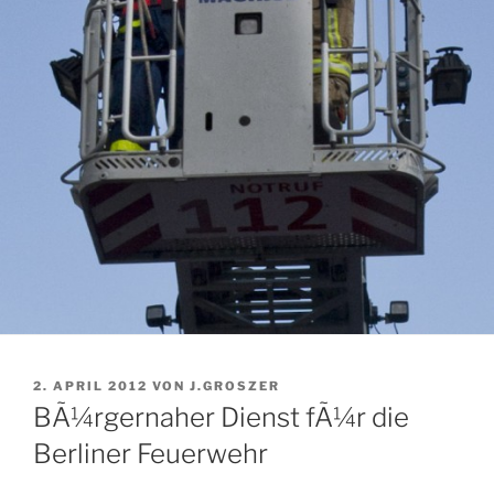
VERÖFFENTLICHT
2. APRIL 2012
VON
J.GROSZER
AM
BÃ¼rgernaher Dienst fÃ¼r die
Berliner Feuerwehr