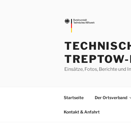
Zum
Inhalt
springen
TECHNISC
TREPTOW-
Einsätze, Fotos, Berichte un
Startseite
Der Ortsverband
Kontakt & Anfahrt