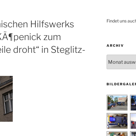
Findet uns auc
nischen Hilfswerks
-KÃ¶penick zum
ARCHIV
le droht“ in Steglitz-
Archiv
BILDERGALE