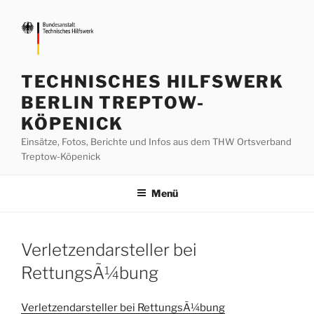
Zum
Inhalt
springen
TECHNISCHES HILFSWERK
BERLIN TREPTOW-
KÖPENICK
Einsätze, Fotos, Berichte und Infos aus dem THW Ortsverband
Treptow-Köpenick
Menü
Verletzendarsteller bei
RettungsÃ¼bung
Verletzendarsteller bei RettungsÃ¼bung