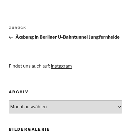
Beitragsnavigation
Vorheriger
ZURÜCK
Beitrag
Ãœbung in Berliner U-Bahntunnel Jungfernheide
Findet uns auch auf:
Instagram
ARCHIV
Archiv
BILDERGALERIE