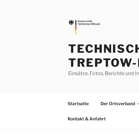
Zum
Inhalt
springen
TECHNISC
TREPTOW-
Einsätze, Fotos, Berichte un
Startseite
Der Ortsverband
Kontakt & Anfahrt