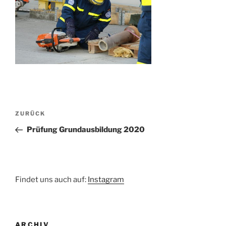
Beitragsnavigation
Vorheriger
ZURÜCK
Beitrag
Prüfung Grundausbildung 2020
Findet uns auch auf:
Instagram
ARCHIV