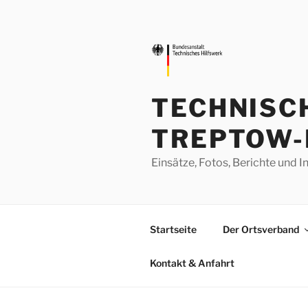
Zum
Inhalt
springen
TECHNISC
TREPTOW-
Einsätze, Fotos, Berichte un
Startseite
Der Ortsverband
Kontakt & Anfahrt