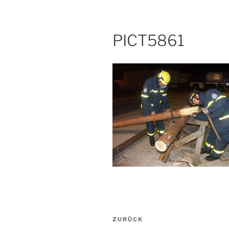
PICT5861
Beitragsnavigation
Vorheriger
ZURÜCK